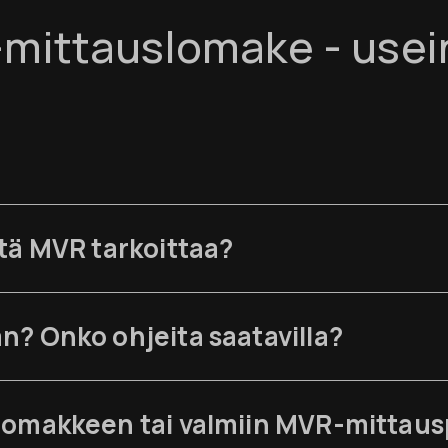
mittauslomake - usei
tä MVR tarkoittaa?
? Onko ohjeita saatavilla?
lomakkeen tai valmiin MVR-mittau