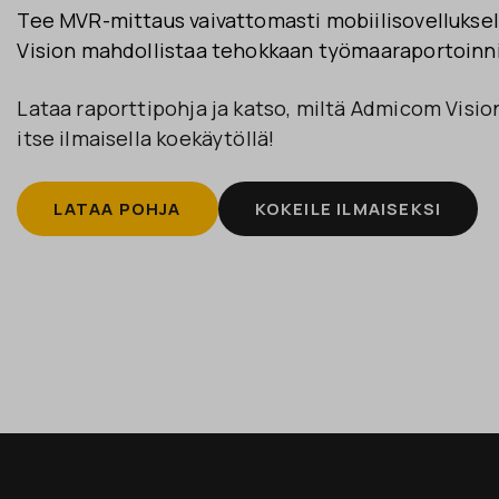
Tee MVR-mittaus vaivattomasti mobiilisovellukse
Vision mahdollistaa tehokkaan työmaaraportoinn
Lataa raporttipohja ja katso, miltä Admicom Visio
itse ilmaisella koekäytöllä!
LATAA POHJA
KOKEILE ILMAISEKSI