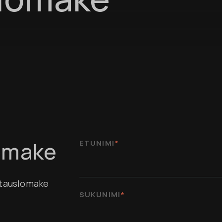
omake
ETUNIMI
*
ttauslomake
SUKUNIMI
*