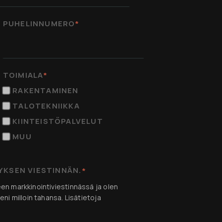
PUHELINNUMERO
*
TOIMIALA
*
RAKENTAMINEN
TALOTEKNIIKKA
KIINTEISTÖPALVELUT
MUU
YRITYKSEN VIESTINNÄN.
*
n markkinointiviestinnässä ja olen
ni milloin tahansa. Lisätietoja