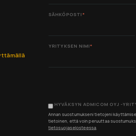
SÄHKÖPOSTI
*
YRITYKSEN NIMI
*
yttämällä
HYVÄKSYN ADMICOM OYJ -
Annan suostumukseni tietojeni käyttämisee
tietoinen, että voin peruuttaa suostumukse
tietosuojaselosteessa
.