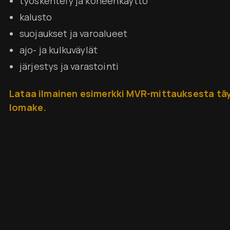
työskentely ja koneenkäyttö
kalusto
suojaukset ja varoalueet
ajo- ja kulkuväylät
j
ärjestys ja varastointi
Lataa ilmainen esimerkki MVR-mittauksesta tä
lomake.