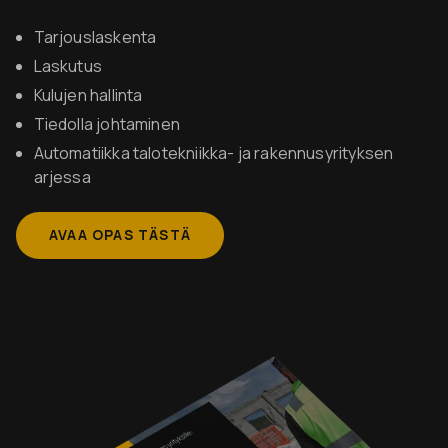
Tarjouslaskenta
Laskutus
Kulujen hallinta
Tiedolla johtaminen
Automatiikka talotekniikka- ja rakennusyrityksen
arjessa
AVAA OPAS TÄSTÄ