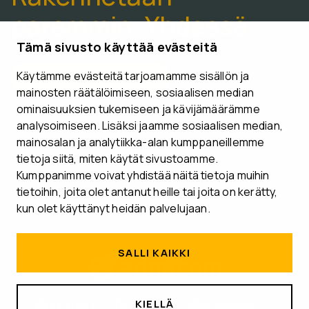
paremmin. Yhdessä.
Tämä sivusto käyttää evästeitä
Käytämme evästeitä tarjoamamme sisällön ja
VARAA ESITTELYAIKA
mainosten räätälöimiseen, sosiaalisen median
ominaisuuksien tukemiseen ja kävijämäärämme
analysoimiseen. Lisäksi jaamme sosiaalisen median,
mainosalan ja analytiikka-alan kumppaneillemme
tietoja siitä, miten käytät sivustoamme.
Seuraa meitä
Kumppanimme voivat yhdistää näitä tietoja muihin
tietoihin, joita olet antanut heille tai joita on kerätty,
kun olet käyttänyt heidän palvelujaan.
SALLI KAIKKI
KIELLÄ
RATKAISUT
TOIMIALAT
MEDIAPANKKI