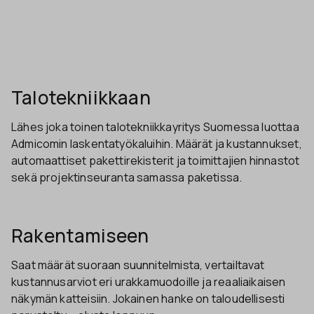
Talotekniikkaan
Lähes joka toinen talotekniikkayritys Suomessa luottaa
Admicomin laskentatyökaluihin. Määrät ja kustannukset,
automaattiset pakettirekisterit ja toimittajien hinnastot
sekä projektinseuranta samassa paketissa.
Rakentamiseen
Saat määrät suoraan suunnitelmista, vertailtavat
kustannusarviot eri urakkamuodoille ja reaaliaikaisen
näkymän katteisiin. Jokainen hanke on taloudellisesti