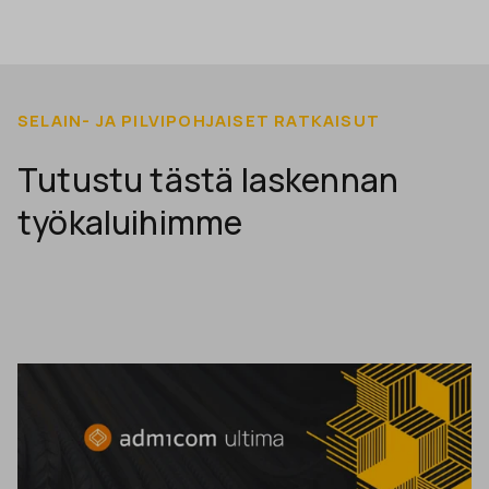
SELAIN- JA PILVIPOHJAISET RATKAISUT
Tutustu tästä laskennan
työkaluihimme