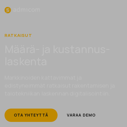
MENU
RATKAISUT
Määrä- ja kustannus­
laskenta
Markkinoiden kattavimmat ja
edistyneimmät ratkaisut rakentamisen ja
talotekniikan laskennan digitalisointiin.
OTA YHTEYTTÄ
VARAA DEMO