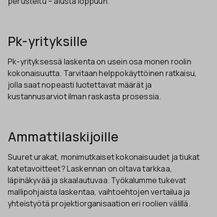
perusteltu – alusta loppuun.
Pk-yrityksille
Pk-yrityksessä laskenta on usein osa monen roolin
kokonaisuutta. Tarvitaan helppokäyttöinen ratkaisu,
jolla saat nopeasti luotettavat määrät ja
kustannusarviot ilman raskasta prosessia.
Ammattilaskijoille
Suuret urakat, monimutkaiset kokonaisuudet ja tiukat
katetavoitteet? Laskennan on oltava tarkkaa,
läpinäkyvää ja skaalautuvaa. Työkalumme tukevat
mallipohjaista laskentaa, vaihtoehtojen vertailua ja
yhteistyötä projektiorganisaation eri roolien välillä.