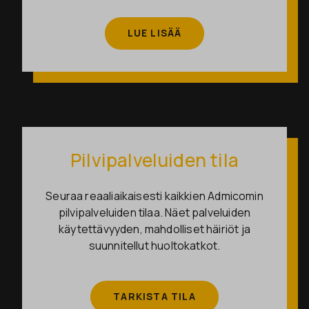
LUE LISÄÄ
Pilvipalveluiden tila
Seuraa reaaliaikaisesti kaikkien Admicomin
pilvipalveluiden tilaa. Näet palveluiden
käytettävyyden, mahdolliset häiriöt ja
suunnitellut huoltokatkot.
TARKISTA TILA