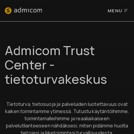
MENU
Admicom Trust
Center -
tietoturvakeskus
Tietoturva, tietosuoja ja palveluiden luotettavuus ovat
kaiken toimintamme ytimessä. Tutustu käytäntöihimme,
toimintamalleihimme ja reaaliaikaiseen
palvelutilanteeseen nähdäksesi, miten pidämme huolta
tietojesi ja liiketoimintasi turvallisuudesta.