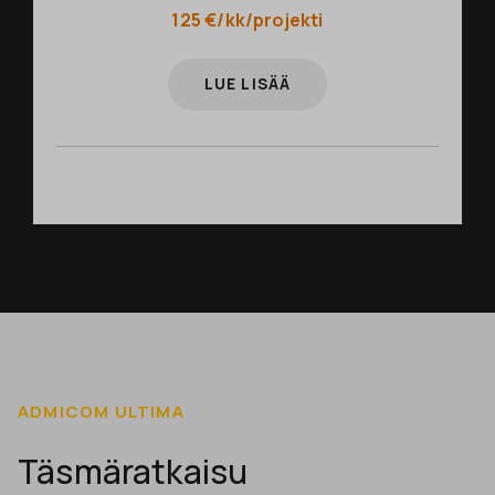
125 €/kk/projekti
LUE LISÄÄ
ADMICOM ULTIMA
Täsmäratkaisu