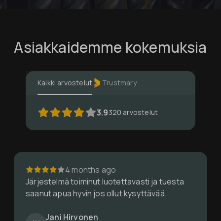
Asiakkaidemme kokemuksia
Kaikki arvostelut
Trustmary
3.9
320
arvostelut
4 months ago
Käyttöönoton prosessi on ollut vakuuttava.
Teemu Paavolainen