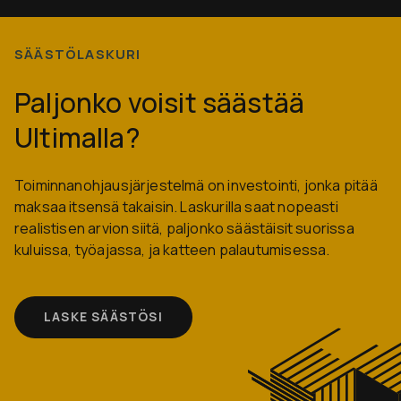
SÄÄSTÖLASKURI
Paljonko voisit säästää
Ultimalla?
Toiminnan­ohjaus­järjestelmä on investointi, jonka pitää
maksaa itsensä takaisin. Laskurilla saat nopeasti
realistisen arvion siitä, paljonko säästäisit suorissa
kuluissa, työajassa, ja katteen palautumisessa.
LASKE SÄÄSTÖSI