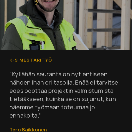
K-S MESTARITYÖ
"Kyllähän seuranta on nyt entiseen
nähden ihan eri tasolla. Enää ei tarvitse
edes odottaa projektin valmistumista
tietääkseen, kuinka se on sujunut, kun
näemme työmaan toteumaa jo
ennakolta.”
Tero Saikkonen