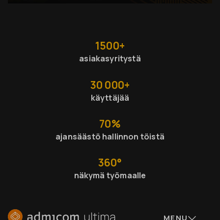
1500+
asiakas­yritystä
30 000+
käyttäjää
70%
ajan­säästö hallinnon töistä
360°
näkymä työmaalle
MENU