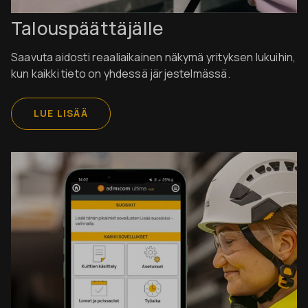
Talouspäättäjälle
Saavuta aidosti reaaliaikainen näkymä yrityksen lukuihin,
kun kaikki tieto on yhdessä järjestelmässä.
LUE LISÄÄ