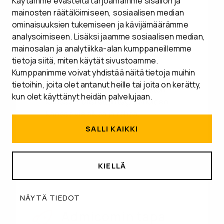
Käytämme evästeitä tarjoamamme sisällön ja
Talouden seuranta on manuaalista,
mainosten räätälöimiseen, sosiaalisen median
hidasta ja riskialtista
ominaisuuksien tukemiseen ja kävijämäärämme
Kustannukset nousevat, kun käytössä
analysoimiseen. Lisäksi jaamme sosiaalisen median,
on ratkaisuja, joita ei ole suunniteltu
mainosalan ja analytiikka-alan kumppaneillemme
toimialan tarpeisiin
tietoja siitä, miten käytät sivustoamme.
Kumppanimme voivat yhdistää näitä tietoja muihin
Tiedon hyödyntäminen jää puolitiehen
tietoihin, joita olet antanut heille tai joita on kerätty,
useamman irrallisen ohjelmiston
kun olet käyttänyt heidän palvelujaan.
kanssa – taistelu integraatioiden
kanssa vie aikaa ja rahaa.
SALLI KAIKKI
KIELLÄ
NÄYTÄ TIEDOT
Admicomin tapa