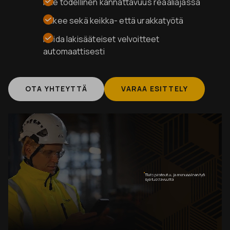
Näe todellinen kannattavuus reaaliajassa
Tukee sekä keikka- että urakkatyötä
Hoida lakisääteiset velvoitteet
automaattisesti
OTA YHTEYTTÄ
VARAA ESITTELY