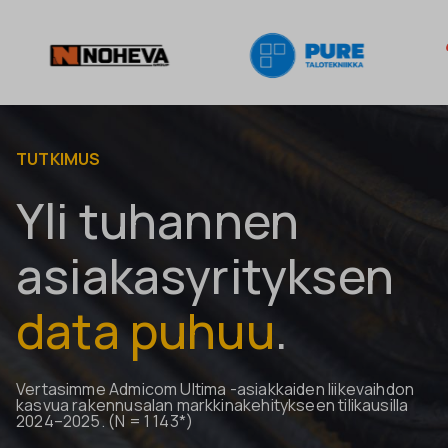
TUTKIMUS
Yli tuhanne
n
asiakas­yrityksen
data puhuu
.
Vertasimme Admicom Ultima -asiakkaiden liikevaihdon
kasvua rakennusalan markkinakehitykseen tilikausilla
2024–2025. (
N = 1 143*)