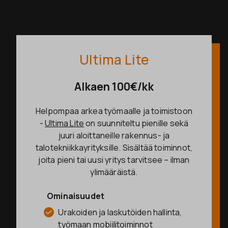
Ultima Lite
Alkaen 100€/kk
Helpompaa arkea työmaalle ja toimistoon
-
Ultima Lite
on suunniteltu pienille sekä
juuri aloittaneille rakennus- ja
talotekniikkayrityksille.
Sisältää toiminnot,
joita pieni tai uusi yritys tarvitsee – ilman
ylimääräistä.
Ominaisuudet
Urakoiden ja laskutöiden hallinta,
työmaan mobiilitoiminnot