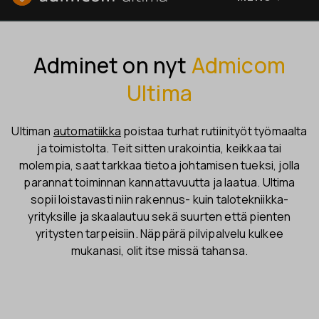
Adminet on nyt
Admicom
Ultima
Ultiman
automatiikka
poistaa turhat rutiini­työt työmaalta
ja toimistolta. Teit sitten urakointia, keikkaa tai
molempia, saat tarkkaa tietoa johtamisen tueksi, jolla
parannat toiminnan kannattavuutta ja laatua. Ultima
sopii loistavasti niin rakennus- kuin talo­tekniikka­
yrityksille ja skaalautuu sekä suurten että pienten
yritysten tarpeisiin. Näppärä pilvi­palvelu kulkee
mukanasi, olit itse missä tahansa.