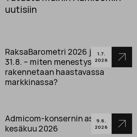
uutisiin
RaksaBarometri 2026 julkaistaan
1.7.
31.8. – miten menestys
2026
rakennetaan haastavassa
markkinassa?
Admicom-konsernin asiakaskirje
9.6.
kesäkuu 2026
2026