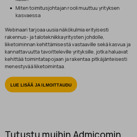
Miten toimitusjohtajan rooli muuttuu yrityksen
kasvaessa
Webinaari tarjoaa uusia näkökulmia erityisesti
rakennus- ja talotekniikkayritysten johdolle,
liiketoiminnan kehittämisestä vastaaville sekä kasvua ja
kannattavuutta tavoitteleville yrityksille, jotka haluavat
kehittää toimintatapojaan ja rakentaa pitkäjänteisesti
menestyvää liiketoimintaa.
LUE LISÄÄ JA ILMOITTAUDU
Tutustu muihin Admicomin