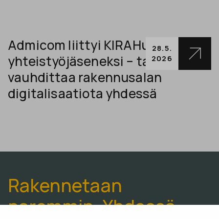
Admicom liittyi KIRAHubin
28.5.
yhteistyöjäseneksi – tavoitteena
2026
vauhdittaa rakennusalan
digitalisaatiota yhdessä
Rakennetaan
paremmin. Yhdessä.