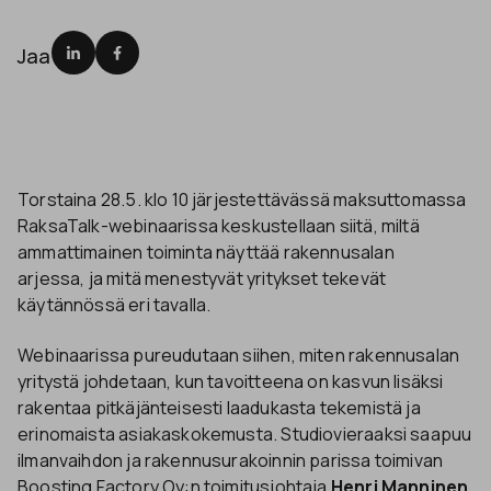
Jaa
Torstaina 28.5. klo 10 järjestettävässä maksuttomassa
RaksaTalk-webinaarissa keskustellaan siitä, miltä
ammattimainen toiminta näyttää rakennusalan
arjessa, ja mitä menestyvät yritykset tekevät
käytännössä eri tavalla.
Webinaarissa pureudutaan siihen, miten rakennusalan
yritystä johdetaan, kun tavoitteena on kasvun lisäksi
rakentaa pitkäjänteisesti laadukasta tekemistä ja
erinomaista asiakaskokemusta. Studiovieraaksi saapuu
ilmanvaihdon ja rakennusurakoinnin parissa toimivan
Boosting Factory Oy:n toimitusjohtaja
Henri Manninen
,