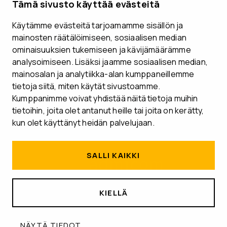
Tämä sivusto käyttää evästeitä
Käytämme evästeitä tarjoamamme sisällön ja
VARAA ESITTELYAIKA
mainosten räätälöimiseen, sosiaalisen median
ominaisuuksien tukemiseen ja kävijämäärämme
analysoimiseen. Lisäksi jaamme sosiaalisen median,
mainosalan ja analytiikka-alan kumppaneillemme
Seuraa meitä
tietoja siitä, miten käytät sivustoamme.
Kumppanimme voivat yhdistää näitä tietoja muihin
tietoihin, joita olet antanut heille tai joita on kerätty,
kun olet käyttänyt heidän palvelujaan.
SALLI KAIKKI
KIELLÄ
RATKAISUT
TOIMIALAT
MEDIAPANKKI
Tietosuoja ja tietoturva
NÄYTÄ TIEDOT