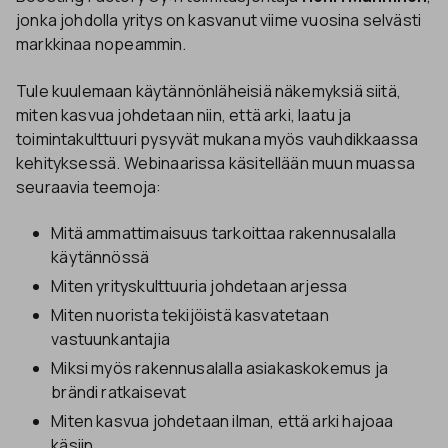
jonka johdolla yritys on kasvanut viime vuosina selvästi
markkinaa nopeammin.
Tule kuulemaan käytännönläheisiä näkemyksiä siitä,
miten kasvua johdetaan niin, että arki, laatu ja
toimintakulttuuri pysyvät mukana myös vauhdikkaassa
kehityksessä. Webinaarissa käsitellään muun muassa
seuraavia teemoja:
Mitä ammattimaisuus tarkoittaa rakennusalalla
käytännössä
Miten yrityskulttuuria johdetaan arjessa
Miten nuorista tekijöistä kasvatetaan
vastuunkantajia
Miksi myös rakennusalalla asiakaskokemus ja
brändi ratkaisevat
Miten kasvua johdetaan ilman, että arki hajoaa
käsiin