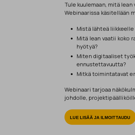
Tule kuulemaan, mitä lean v
Webinaarissa käsitellään 
Mistä lähteä liikkeell
Mitä lean vaatii koko r
hyötyä?
Miten digitaaliset työ
ennustettavuutta?
Mitkä toimintatavat er
Webinaari tarjoaa näkökulmi
johdolle, projektipäälliköil
LUE LISÄÄ JA ILMOITTAUDU