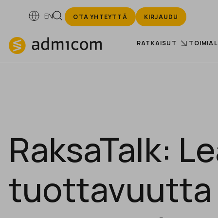
EN
OTA YHTEYTTÄ
KIRJAUDU
RATKAISUT
TOIMIA
RaksaTalk: L
tuottavuutta