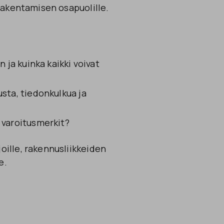
 rakentamisen osapuolille.
 ja kuinka kaikki voivat
sta, tiedonkulkua ja
 varoitusmerkit?
oille, rakennusliikkeiden
e.