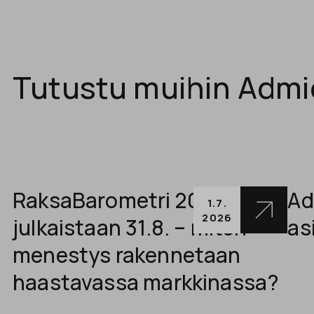
Tutustu muihin Admi
RaksaBarometri 2026
Ad
1.7.
2026
julkaistaan 31.8. – miten
as
menestys rakennetaan
haastavassa markkinassa?