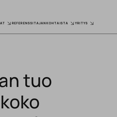
LAT
REFERENSSIT
AJANKOHTAISTA
YRITYS
ean tuo
 koko