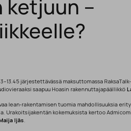
 ketjuun –
iikkeelle?
o 13–13.45 järjestettävässä maksuttomassa RaksaTal
udiovieraaksi saapuu Hoasin rakennuttajapäällikkö
L
vaa lean-rakentamisen tuomia mahdollisuuksia erity
a. Urakoitsijakentän kokemuksista kertoo Admicom
aija Ijäs
.