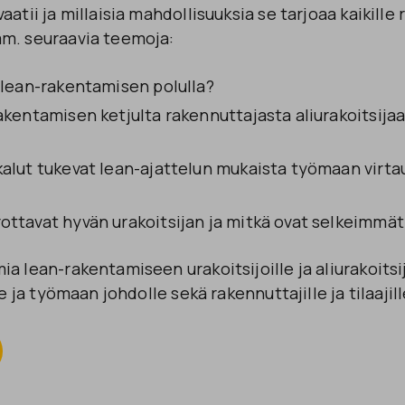
aatii ja millaisia mahdollisuuksia se tarjoaa kaikille
mm. seuraavia teemoja:
e lean-rakentamisen polulla?
akentamisen ketjulta rakennuttajasta aliurakoitsijaan
kalut tukevat lean-ajattelun mukaista työmaan virtau
ottavat hyvän urakoitsijan ja mitkä ovat selkeimmät
a lean-rakentamiseen urakoitsijoille ja aliurakoitsij
le ja työmaan johdolle sekä rakennuttajille ja tilaajill