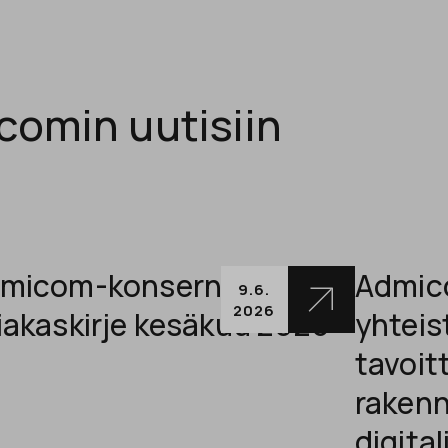
comin uutisiin
micom-konsernin
Admico
9.6.
2026
iakaskirje kesäkuu 2026
yhteis
tavoit
raken
digita