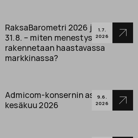
RaksaBarometri 2026 julkaistaan
1.7.
31.8. – miten menestys
2026
rakennetaan haastavassa
markkinassa?
Admicom-konsernin asiakaskirje
9.6.
kesäkuu 2026
2026