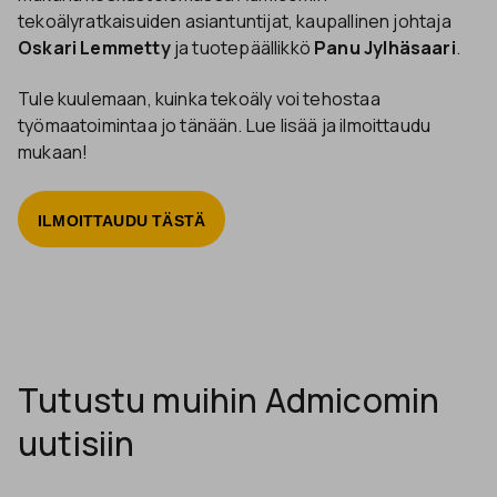
tekoälyratkaisuiden asiantuntijat, kaupallinen johtaja
Oskari Lemmetty
ja tuotepäällikkö
Panu Jylhäsaari
.
Tule kuulemaan, kuinka tekoäly voi tehostaa
työmaatoimintaa jo tänään. Lue lisää ja ilmoittaudu
mukaan!
ILMOITTAUDU TÄSTÄ
Tutustu muihin Admicomin
uutisiin