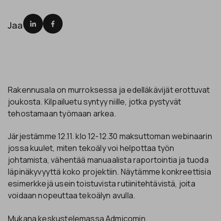
Jaa
Rakennusala on murroksessa ja edelläkävijät erottuvat
joukosta. Kilpailuetu syntyy niille, jotka pystyvät
tehostamaan työmaan arkea.
Järjestämme 12.11. klo 12-12.30 maksuttoman webinaarin
jossa kuulet, miten tekoäly voi helpottaa työn
johtamista, vähentää manuaalista raportointia ja tuoda
läpinäkyvyyttä koko projektiin. Näytämme konkreettisia
esimerkkejä usein toistuvista rutiinitehtävistä, joita
voidaan nopeuttaa tekoälyn avulla.
Mukana keskustelemassa Admicomin