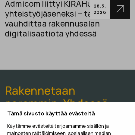
Admicom liittyi KIRAHubin
28.5.
yhteistyöjäseneksi – tavoitteena
2026
vauhdittaa rakennusalan
digitalisaatiota yhdessä
Rakennetaan
paremmin. Yhdessä.
Tämä sivusto käyttää evästeitä
Käytämme evästeitä tarjoamamme sisällön ja
VARAA ESITTELYAIKA
mainosten räätälöimiseen, sosiaalisen median