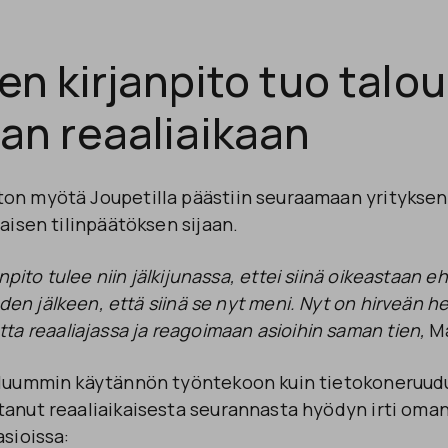
n kirjanpito tuo talo
an reaaliaikaan
on myötä Joupetilla päästiin seuraamaan yrityksen
taisen tilinpäätöksen sijaan.
anpito tulee niin jälkijunassa, ettei siinä oikeastaan 
uden jälkeen, että siinä se nyt meni. Nyt on hirveän h
ta reaaliajassa ja reagoimaan asioihin saman tien,
Ma
eluummin käytännön työntekoon kuin tietokoneruud
tanut reaaliaikaisesta seurannasta hyödyn irti om
asioissa: