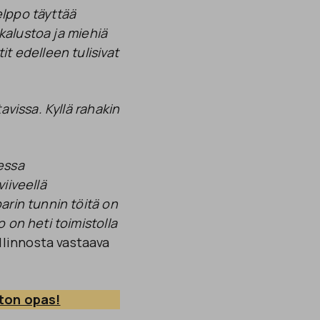
elppo täyttää
 kalustoa ja miehiä
it edelleen tulisivat
avissa. Kyllä rahakin
essa
iiveellä
arin tunnin töitä on
 on heti toimistolla
llinnosta vastaava
ton opas!