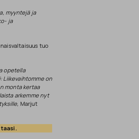
a, myyntejä ja
o- ja
naisvaltaisuus tuo
a opetella
i: Liikevaihtomme on
en monta kertaa
illaista arkemme nyt
yksille,
Marjut
ntaasi.