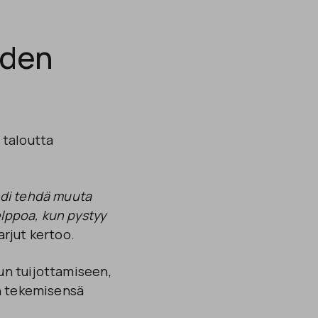
uden
 taloutta
ehdi tehdä muuta
elppoa, kun pystyy
rjut kertoo.
un tuijottamiseen,
an tekemisensä