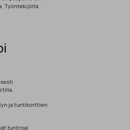
. Työntekijöitä
oi
isesti
tilla.
yn ja tuntikorttien
vät tuntinsa