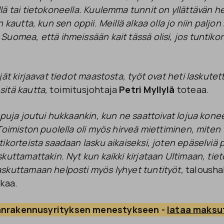
ä tai tietokoneella. Kuulemma tunnit on yllättävän h
 kautta, kun sen oppii. Meillä alkaa olla jo niin paljon
uomea, että ihmeissään kait tässä olisi, jos tuntikort
jät kirjaavat tiedot maastosta, työt ovat heti laskutett
itä kautta,
toimitusjohtaja
Petri Myllylä
toteaa.
ppuja joutui hukkaankin, kun ne saattoivat lojua kone
Toimiston puolella oli myös hirveä miettiminen, miten v
ikorteista saadaan lasku aikaiseksi, joten epäselviä p
kuttamattakin. Nyt kun kaikki kirjataan Ultimaan, tieto
skuttamaan helposti myös lyhyet tuntityöt,
talousha
kaa.
anrakennusyrityksen menestykseen - 
lataa maksu