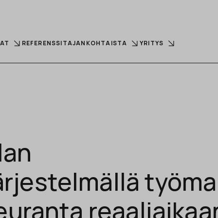
LAT
REFERENSSIT
AJANKOHTAISTA
YRITYS
lan
rjestelmällä työm
seuranta reaaliaikaa