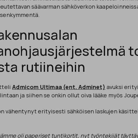
oteutettavan säävarman sähköverkon kaapeloinneissa
misenkymmentä.
rakennusalan
anohjausjärjestelmä t
ta rutiineihin
tteli
Admicom Ultimaa (ent. Adminet)
avuksi erity
intaan ja siihen se onkin ollut oiva lääke myös Joupe
n vähentynyt erityisesti sähköisen laskujen käsittel
mme oli paperiset tuntikortit, nyt työntekijät täyttä