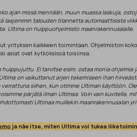
koko ajan missä mennään, muun muassa laskuja, ostoj
ä laajemmin talouden tilannetta automaattisista viikk
ta.
Ultima on huippuohjelmisto maanrakennusalalle.
nut yrityksen kaikkeen toimintaan. Ohjelmiston koko
ki asiat ovat kytköksissä toisiinsa.
huippujuttu. Ei tarvitse esim. ostaa monia ohjelmia j
 Ultima on vaikuttanut arjen tekemiseen ihan hirveäst
 verrattuna siihen, kun otimme Ultiman käyttöön. Ol
voisimme pärjätä ilman Ultimaa. Voin vain kuvitella, m
 ehdottomasti Ultimaa muillekin maanrakennusalan yrit
demo
 ja näe itse, miten Ultima voi tukea liiketoimi