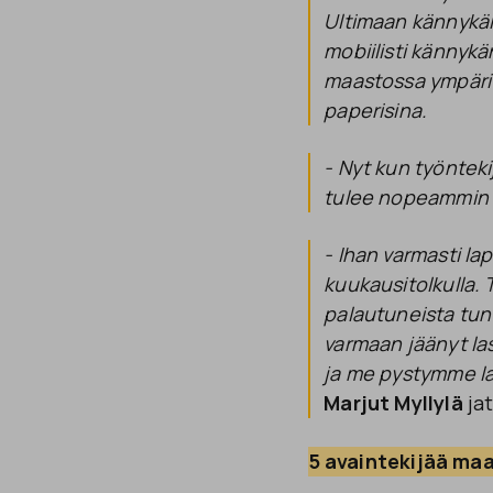
Ultimaan kännykäll
mobiilisti kännykän
maastossa ympäri S
paperisina.
- Nyt kun työnteki
tulee nopeammin s
- Ihan varmasti la
kuukausitolkulla. 
palautuneista tunt
varmaan jäänyt las
ja me pystymme la
Marjut Myllylä
jat
5 avaintekijää ma