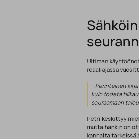
Sähköine
seurann
Ultiman käyttöönot
reaaliajassa vuosit
- Perinteinen kirj
kuin todeta tilika
seuraamaan talout
Petri keskittyy mi
mutta hänkin on ot
kannalta tärkeissä 