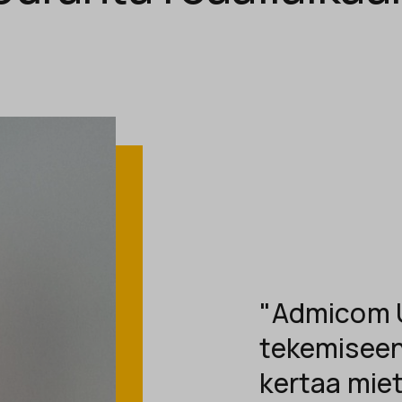
"Admicom U
tekemiseen
kertaa miet