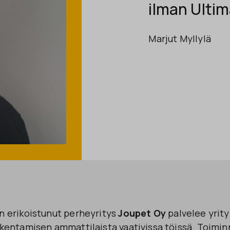
ilman Ultim
Marjut Myllylä
 erikoistunut perheyritys
Joupet Oy
palvelee yrityk
entamisen ammattilaista vaativissa töissä. Toimi