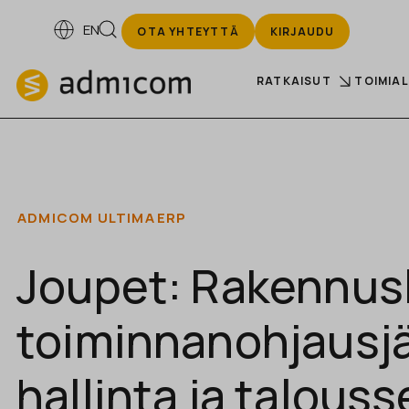
EN
OTA YHTEYTTÄ
KIRJAUDU
RATKAISUT
TOIMIA
ADMICOM ULTIMA
ERP
Joupet: Rakennus
toiminnanohjausjä
hallinta ja talous