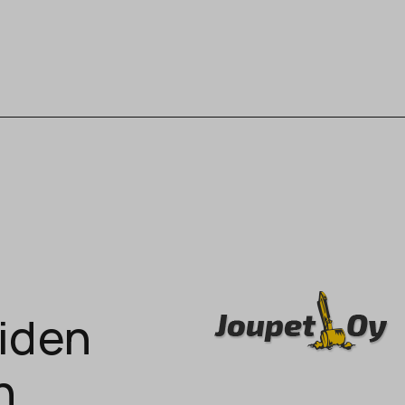
aiden
n