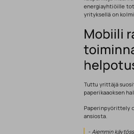
energiayhtiöille t
yrityksellä on kol
Mobiili 
toiminn
helpotus
Tuttu yrittäjä suosi
paperikaaoksen hall
Paperinpyörittely o
ansiosta.
- Aiemmin käytössä