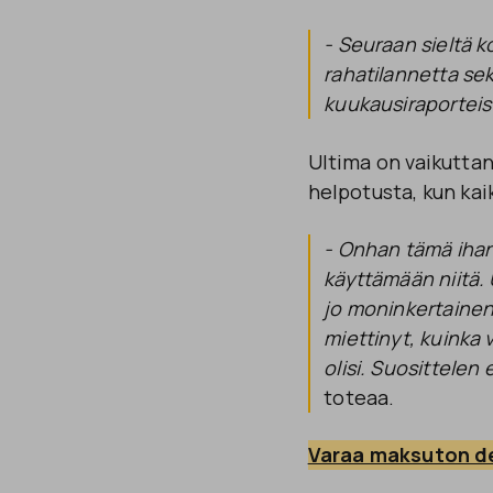
- Seuraan sieltä 
rahatilannetta sek
kuukausiraporteis
Ultima on vaikutta
helpotusta, kun kaik
- Onhan tämä ihan 
käyttämään niitä.
jo moninkertainen
miettinyt, kuinka 
olisi. Suosittelen
toteaa.
Varaa maksuton 