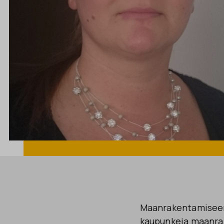
Maanrakentamiseen
kaupunkeja maanrak