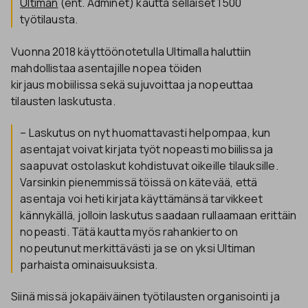
Ultiman
(ent. Adminet) kautta sellaiset 1500
työtilausta.
Vuonna 2018 käyttöönotetulla Ultimalla haluttiin
mahdollistaa asentajille nopea töiden
kirjaus mobiilissa sekä sujuvoittaa ja nopeuttaa
tilausten laskutusta.
– Laskutus on nyt huomattavasti helpompaa, kun
asentajat voivat kirjata työt nopeasti mobiilissa ja
saapuvat ostolaskut kohdistuvat oikeille tilauksille.
Varsinkin pienemmissä töissä on kätevää, että
asentaja voi heti kirjata käyttämänsä tarvikkeet
kännykällä, jolloin laskutus saadaan rullaamaan erittäin
nopeasti. Tätä kautta myös rahankierto on
nopeutunut merkittävästi ja se on yksi Ultiman
parhaista ominaisuuksista.
Siinä missä jokapäiväinen työtilausten organisointi ja