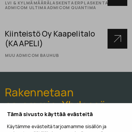
LVI & KYLMÄ
MÄÄRÄLASKENTA
ERP
LASKENTA
ADMICOM ULTIMA
ADMICOM QUANTIMA
Kiinteistö Oy Kaapelitalo
(KAAPELI)
MUU
ADMICOM BAUHUB
Rakennetaan
paremmin. Yhdessä.
Tämä sivusto käyttää evästeitä
Käytämme evästeitä tarjoamamme sisällön ja
VARAA ESITTELYAIKA