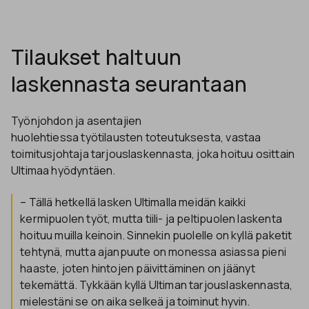
Tilaukset haltuun
laskennasta seurantaan
Työnjohdon ja asentajien
huolehtiessa työtilausten toteutuksesta, vastaa
toimitusjohtaja tarjouslaskennasta, joka hoituu osittain
Ultimaa hyödyntäen.
– Tällä hetkellä lasken Ultimalla meidän kaikki
kermipuolen työt, mutta tiili- ja peltipuolen laskenta
hoituu muilla keinoin. Sinnekin puolelle on kyllä paketit
tehtynä, mutta ajanpuute on monessa asiassa pieni
haaste, joten hintojen päivittäminen on jäänyt
tekemättä. Tykkään kyllä Ultiman tarjouslaskennasta,
mielestäni se on aika selkeä ja toiminut hyvin.