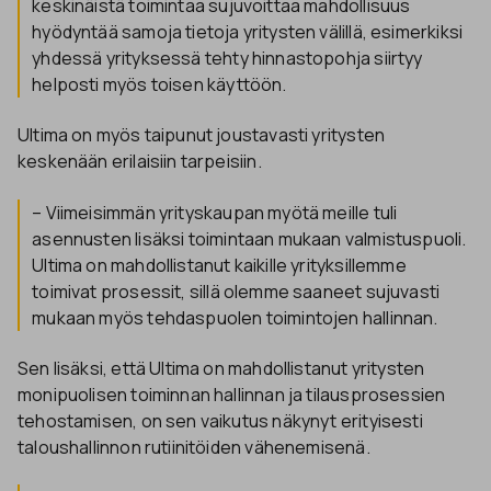
keskinäistä toimintaa sujuvoittaa mahdollisuus
hyödyntää samoja tietoja yritysten välillä, esimerkiksi
yhdessä yrityksessä tehty hinnastopohja siirtyy
helposti myös toisen käyttöön.
Ultima on myös taipunut joustavasti yritysten
keskenään erilaisiin tarpeisiin.
– Viimeisimmän yrityskaupan myötä meille tuli
asennusten lisäksi toimintaan mukaan valmistuspuoli.
Ultima on mahdollistanut kaikille yrityksillemme
toimivat prosessit, sillä olemme saaneet sujuvasti
mukaan myös tehdaspuolen toimintojen hallinnan.
Sen lisäksi, että Ultima on mahdollistanut yritysten
monipuolisen toiminnan hallinnan ja tilausprosessien
tehostamisen, on sen vaikutus näkynyt erityisesti
taloushallinnon rutiinitöiden vähenemisenä.