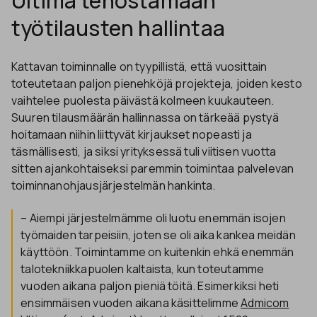
Ultima tehostamaan
työtilausten hallintaa
Kattavan toiminnalle on tyypillistä, että vuosittain
toteutetaan paljon pienehköjä projekteja, joiden kesto
vaihtelee puolesta päivästä kolmeen kuukauteen.
Suuren tilausmäärän hallinnassa on tärkeää pystyä
hoitamaan niihin liittyvät kirjaukset nopeasti ja
täsmällisesti, ja siksi yrityksessä tuli viitisen vuotta
sitten ajankohtaiseksi paremmin toimintaa palvelevan
toiminnanohjausjärjestelmän hankinta.
– Aiempi järjestelmämme oli luotu enemmän isojen
työmaiden tarpeisiin, joten se oli aika kankea meidän
käyttöön. Toimintamme on kuitenkin ehkä enemmän
talotekniikkapuolen kaltaista, kun toteutamme
vuoden aikana paljon pieniä töitä. Esimerkiksi heti
ensimmäisen vuoden aikana käsittelimme
Admicom