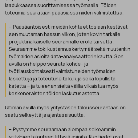
laadukkaassa suorittamisessa työmaalla. Töiden
toteumia seurataan pääasiassa niiden valmistuttua.
– Pääsääntöisesti meidän kohteet tosiaan kestävät
sen muutaman hassun viikon, joten kovin tarkalle
projektinaikaiselle seurannalle ei ole tarvetta.
Seuraamme toki kustannuskertymää sekä muutenkin
työmaiden asioita data-analysaattorin kautta. Sen
avulla on helppo seurata kohde- ja
työtilauskohtaisesti valmistuneiden työmaiden
laskettuja ja toteutuneita kuluja sekä lopullista
katetta – ja tuleehan sieltä välillä vilkaistua myös
keskeneräisten töiden laskutusastetta.
Ultiman avulla myös yritystason talousseurantaan on
saatu selkeyttä ja ajantasaisuutta.
– Pystymme seuraamaan aiempaa selkeämmin
yrityksen talouteen liittyviä asioita. Kun tiedot ovat