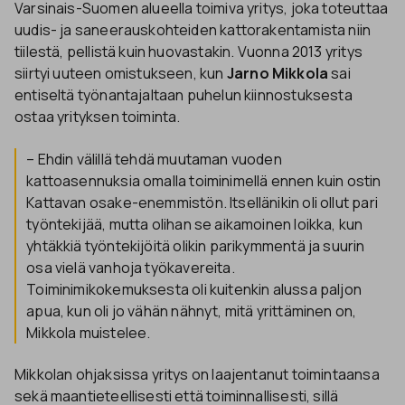
Varsinais-Suomen alueella toimiva yritys, joka toteuttaa
uudis- ja saneerauskohteiden kattorakentamista niin
tiilestä, pellistä kuin huovastakin. Vuonna 2013 yritys
siirtyi uuteen omistukseen, kun
Jarno Mikkola
sai
entiseltä työnantajaltaan puhelun kiinnostuksesta
ostaa yrityksen toiminta.
– Ehdin välillä tehdä muutaman vuoden
kattoasennuksia omalla toiminimellä ennen kuin ostin
Kattavan osake-enemmistön. Itsellänikin oli ollut pari
työntekijää, mutta olihan se aikamoinen loikka, kun
yhtäkkiä työntekijöitä olikin parikymmentä ja suurin
osa vielä vanhoja työkavereita.
Toiminimikokemuksesta oli kuitenkin alussa paljon
apua, kun oli jo vähän nähnyt, mitä yrittäminen on,
Mikkola muistelee.
Mikkolan ohjaksissa yritys on laajentanut toimintaansa
sekä maantieteellisesti että toiminnallisesti, sillä