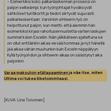
– Esimerkiksi koko palkanlaskennan prosessi on
paljon selkeämpi, kun työnjohtajat hyväksyvät
sähköiset tuntikortit ja tiedot siirtyvät sujuvasti
palkanlaskentaan. Varsinkin sihteerin työ on
helpottunut paljon, kun miettii, että aiemmin hän
esimerkiksi kirjasi rahoitusennustetta varten laskujen
summat käsin Exceliin. Näin jälkikäteen ajateltuna se
on ollut erittäinkin aikaa vievää hommaa ja nyt hänellä
jää aikaa vähän muuhunkin kuin Excelin näppäilyyn.
Kyllä työnjohdon ja sihteerin aikaa on säästynyt aika
paljonkin.
Varaa maksuton etätapaaminen
 ja näe itse, miten 
Ultima voi tukea liiketoimintaasi.
[KUVA: Lina Toivonen]