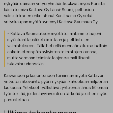
nykyään samaan yritysryhmään kuuluvat myös Porista
käsin toimiva Kattava Oy Länsi-Suomi, peltiosien
valmistukseen erikoistunut Kanttaamo Oy sekä
yrityskaupan myötä syntynyt Kattava Saumaus Oy.
– Kattava Saumauksen myötä toimintamme laajeni
myös kanttausliiketoimintaan ja peltilistojen
valmistukseen. Tällä hetkellä mennään aika rauhallisin
askelin eteenpäin nykyisten toimintojen kanssa,
mutta varmaan toiminta laajenee maltillisesti
tulevaisuudessakin.
Kasvaneen ja laajentuneen toiminnan myötä Kattavan
yritysten liikevaihto pyörii nykyään kahdeksan miljoonan
luokassa. Yritykset työllistävät yhteensä lähes 50 omaa
työntekijää, joiden hyvinvointi on tärkeää ja siihen myös
panostetaan.