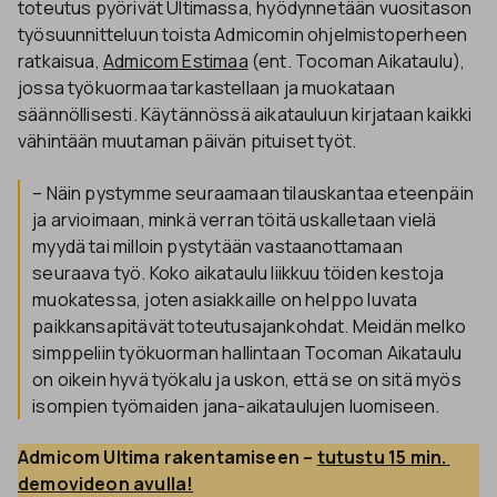
toteutus pyörivät Ultimassa, hyödynnetään vuositason
työsuunnitteluun toista Admicomin ohjelmistoperheen
ratkaisua,
Admicom Estimaa
(ent. Tocoman Aikataulu),
jossa työkuormaa tarkastellaan ja muokataan
säännöllisesti. Käytännössä aikatauluun kirjataan kaikki
vähintään muutaman päivän pituiset työt.
– Näin pystymme seuraamaan tilauskantaa eteenpäin
ja arvioimaan, minkä verran töitä uskalletaan vielä
myydä tai milloin pystytään vastaanottamaan
seuraava työ. Koko aikataulu liikkuu töiden kestoja
muokatessa, joten asiakkaille on helppo luvata
paikkansapitävät toteutusajankohdat. Meidän melko
simppeliin työkuorman hallintaan Tocoman Aikataulu
on oikein hyvä työkalu ja uskon, että se on sitä myös
isompien työmaiden jana-aikataulujen luomiseen.
Admicom Ultima rakentamiseen – 
tutustu 15 min. 
demovideon avulla!