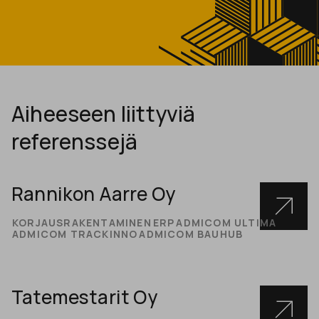
Aiheeseen liittyviä
referenssejä
Rannikon Aarre Oy
KORJAUSRAKENTAMINEN
ERP
ADMICOM ULTIMA
ADMICOM TRACKINNO
ADMICOM BAUHUB
Tatemestarit Oy