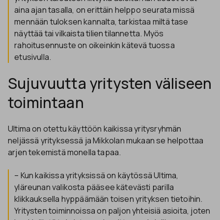
aina ajan tasalla, on erittäin helppo seurata missä
mennään tuloksen kannalta, tarkistaa miltä tase
näyttää tai vilkaista tilien tilannetta. Myös
rahoitusennuste on oikeinkin kätevä tuossa
etusivulla.
Sujuvuutta yritysten väliseen
toimintaan
Ultima on otettu käyttöön kaikissa yritysryhmän
neljässä yrityksessä ja Mikkolan mukaan se helpottaa
arjen tekemistä monella tapaa.
– Kun kaikissa yrityksissä on käytössä Ultima,
yläreunan valikosta pääsee kätevästi parilla
klikkauksella hyppäämään toisen yrityksen tietoihin.
Yritysten toiminnoissa on paljon yhteisiä asioita, joten