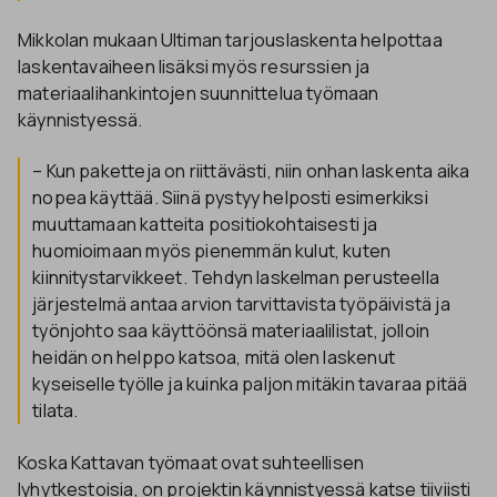
Mikkolan mukaan Ultiman tarjouslaskenta helpottaa
laskentavaiheen lisäksi myös resurssien ja
materiaalihankintojen suunnittelua työmaan
käynnistyessä.
– Kun paketteja on riittävästi, niin onhan laskenta aika
nopea käyttää. Siinä pystyy helposti esimerkiksi
muuttamaan katteita positiokohtaisesti ja
huomioimaan myös pienemmän kulut, kuten
kiinnitystarvikkeet. Tehdyn laskelman perusteella
järjestelmä antaa arvion tarvittavista työpäivistä ja
työnjohto saa käyttöönsä materiaalilistat, jolloin
heidän on helppo katsoa, mitä olen laskenut
kyseiselle työlle ja kuinka paljon mitäkin tavaraa pitää
tilata.
Koska Kattavan työmaat ovat suhteellisen
lyhytkestoisia, on projektin käynnistyessä katse tiiviisti