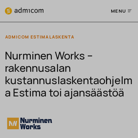
MENU
ADMICOM ESTIMA
LASKENTA
Nurminen Works –
rakennusalan
kustannuslaskentaohjelm
a Estima toi ajansäästöä