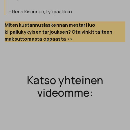
– Henri Kinnunen, työpäällikkö
Miten kustannuslaskennan mestari luo 
kilpailukykyisen tarjouksen? 
Ota vinkit talteen 
maksuttomasta oppaasta >>
Katso yhteinen
videomme: