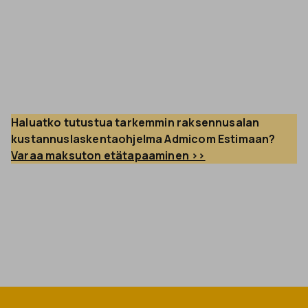
Haluatko tutustua tarkemmin raksennusalan 
kustannuslaskentaohjelma Admicom Estimaan? 
Varaa maksuton etätapaaminen >>