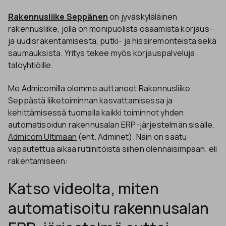
Rakennusliike Seppänen
on jyväskyläläinen
rakennusliike, jolla on monipuolista osaamista korjaus-
ja uudisrakentamisesta, putki- ja hissiremonteista sekä
saumauksista. Yritys tekee myös korjauspalveluja
taloyhtiöille.
Me Admicomilla olemme auttaneet Rakennusliike
Seppästä liiketoiminnan kasvattamisessa ja
kehittämisessä tuomalla kaikki toiminnot yhden
automatisoidun rakennusalan ERP-järjestelmän sisälle,
Admicom Ultimaan
(ent. Adminet). Näin on saatu
vapautettua aikaa rutiinitöistä siihen olennaisimpaan, eli
rakentamiseen:
Katso videolta, miten
automatisoitu rakennusalan