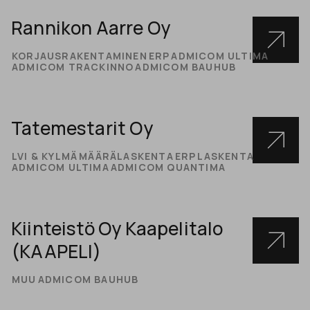
Rannikon Aarre Oy
KORJAUSRAKENTAMINEN
ERP
ADMICOM ULTIMA
ADMICOM TRACKINNO
ADMICOM BAUHUB
Tatemestarit Oy
LVI & KYLMÄ
MÄÄRÄLASKENTA
ERP
LASKENTA
ADMICOM ULTIMA
ADMICOM QUANTIMA
Kiinteistö Oy Kaapelitalo
(KAAPELI)
MUU
ADMICOM BAUHUB