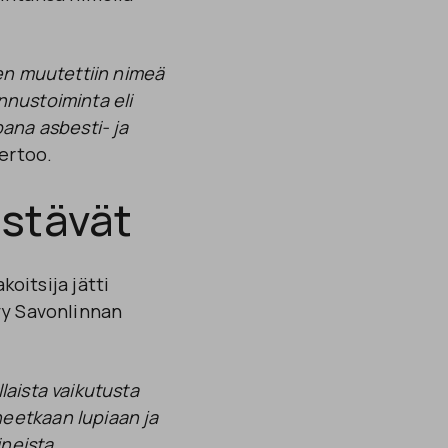
ten muutettiin nimeä
nnustoiminta eli
pana asbesti- ja
ertoo.
istävät
koitsija jätti
yy Savonlinnan
laista vaikutusta
eetkaan lupiaan ja
ineista