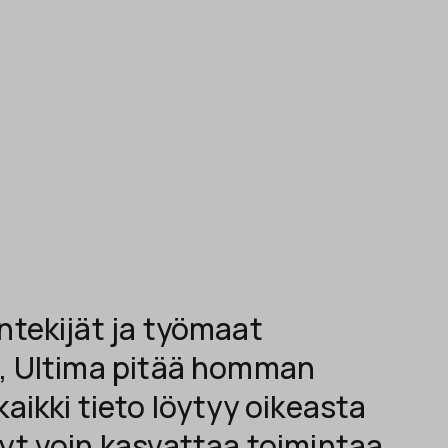
ntekijät ja työmaat
t, Ultima pitää homman
kaikki tieto löytyy oikeasta
yt voin kasvattaa toimintaa