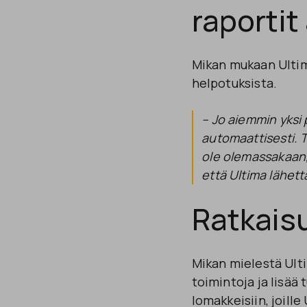
raportit
Mikan mukaan Ultim
helpotuksista.
– Jo aiemmin yksi p
automaattisesti. Tu
ole olemassakaan,
että Ultima lähett
Ratkaisu
Mikan mielestä Ulti
toimintoja ja lisää
lomakkeisiin, joill