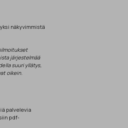
 yksi näkyvimmistä
ilmoitukset
laista järjestelmää
la suuri yllätys,
at oikein.
iä palvelevia
siin
pdf-