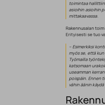
toimintaa hallitti
asioihin asioihin
mittakaavassa.
Rakennusalan toimin
Erityisesti se tuo 
– Esimerkiksi kont
myös se, että kun a
Työmailla työnteki
katsomaan
urakoi
useamman kerran 
poispäin. Ennen til
vähin äänin käydä 
Rakenn