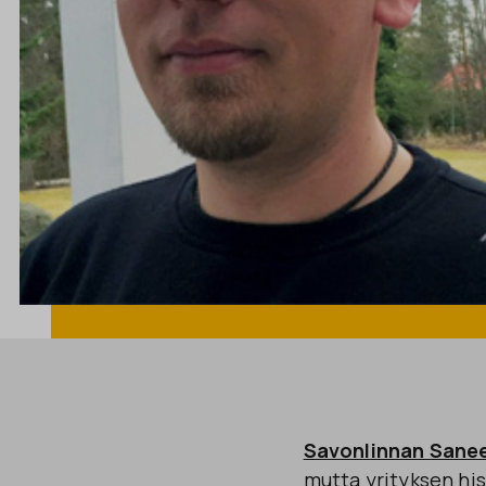
Savonlinnan Sanee
mutta yrityksen his