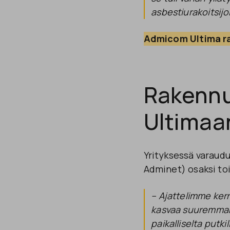
asbestiurakoitsijoi
Admicom Ultima r
Rakennu
Ultimaa
Yrityksessä varaudu
Adminet) osaksi to
– Ajattelimme kerr
kasvaa suuremmaks
paikalliselta putki