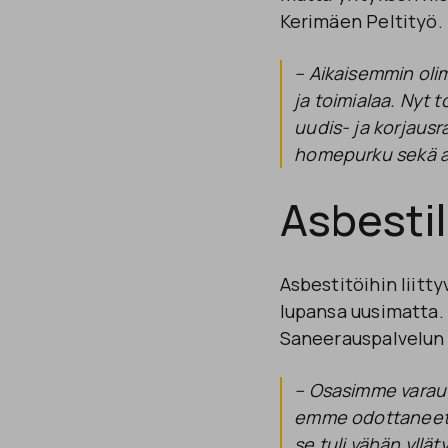
Kerimäen Peltityö.
– Aikaisemmin olim
ja toimialaa. Nyt
uudis- ja korjausr
homepurku sekä a
Asbestil
Asbestitöihin liitty
lupansa uusimatta.
Saneerauspalvelun
– Osasimme varautu
emme odottaneet. 
se tuli vähän yllä