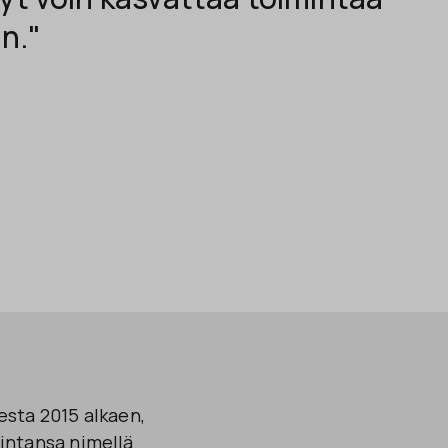
in."
sta 2015 alkaen,
mintansa nimellä