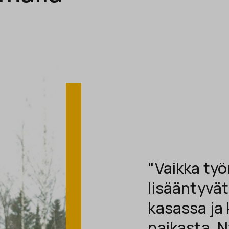
"Vaikka työ
lisääntyvä
kasassa ja 
paikasta. N