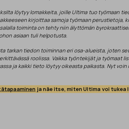
silta löytyy lomakkeita, joille Ultima tuo työmaan tiedo
akkeeseen kirjoittaa samoja työmaan perustietoja, ku
salalla toiminta on tehty niin älyttömän byrokraattise
uohon asiaan tuli helpotusta.
 tarkan tiedon toiminnan eri osa-alueista, joten seur
erkittävässä roolissa. Vaikka työntekijät ja työmaat li
sa ja kaikki tieto löytyy oikeasta paikasta. Nyt voin
tätapaaminen
 ja näe itse, miten Ultima voi tukea 