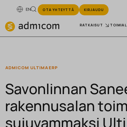
EN
OTA YHTEYTTÄ
KIRJAUDU
RATKAISUT
TOIMIA
ADMICOM ULTIMA
ERP
Savonlinnan Sane
rakennusalan toim
sujuvammaksi Ulti