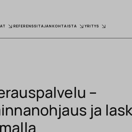
LAT
REFERENSSIT
AJANKOHTAISTA
YRITYS
erauspalvelu –
innanohjaus ja las
malla