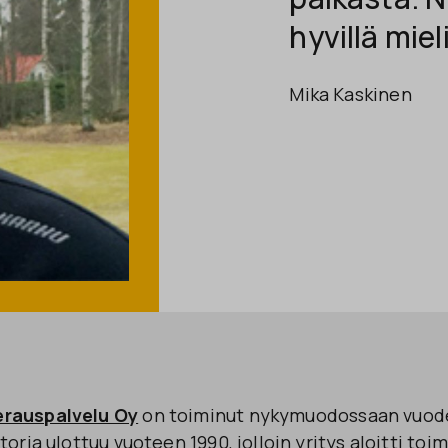
hyvillä miel
Mika Kaskinen
rauspalvelu Oy
on toiminut nykymuodossaan vuode
toria ulottuu vuoteen 1990, jolloin yritys aloitti toi