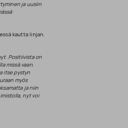
rtyminen ja uusiin
mässä
ssä kautta linjan.
t. Positiivista on
lla missä vaan.
ja itse pystyn
Seuraan myös
aksamatta ja niin
imistolla, nyt voi