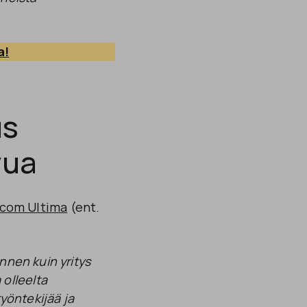
a!
us
vua
com Ultima
(ent.
ennen kuin yritys
olleelta
työntekijää ja