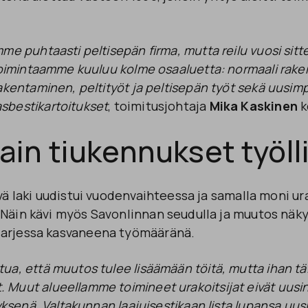
me puhtaasti peltisepän firma, mutta reilu vuosi sit
 toimintaamme kuuluu kolme osaaluetta: normaali rake
akentaminen, peltityöt ja peltisepän työt sekä uusim
sbestikartoitukset
, toimitusjohtaja
Mika Kaskinen
k
ain tiukennukset työll
vä laki uudistui vuodenvaihteessa ja samalla moni ura
 Näin kävi myös Savonlinnan seudulla ja muutos näk
 arjessa kasvaneena työmääränä.
a, että muutos tulee lisäämään töitä, mutta ihan täl
Muut alueellamme toimineet urakoitsijat eivät uusin
tyksenä. Valtakunnan laajuisestikaan lista lupansa uus