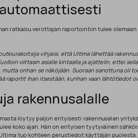
 automaattisesti
an ratkaisu verottajan raportointiin tulee olemaan
utkiurakoitsija vihjaisi, että Ultima lähettää
rakennus
olloin viittasin asialle kintaalla ja ajattelin, ettei sel
 mutta onhan se näköjään. Suoraan sanottuna oli todel
ää raportit ihan itsestään, kunhan vaan lähtötiedot ov
ja rakennusalalle
masta löytyy paljon erityisesti rakennusalan yrityks
 tulee koko ajan. Hän on erityisen tyytyväinen sähköi
e Ultima tuo kohteen perustiedot käyttäjän puolesta.