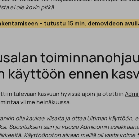
sta ei ole kovin pitkä.
akentamiseen – 
tutustu 15 min. demovideon avull
salan toiminnanohja
n käyttöön ennen kas
ttiin tulevaan kasvuun hyvissä ajoin ja otettiin
Admi
imintaa viime heinäkuussa.
ankin olla kaukaa viisaita ja ottaa Ultiman käyttöön, 
i. Suosituksen sain jo vuosia Admicomin asiakkaana 
liikkeeltä. Käyttöönoton aikaan meillä oli vasta kolme 