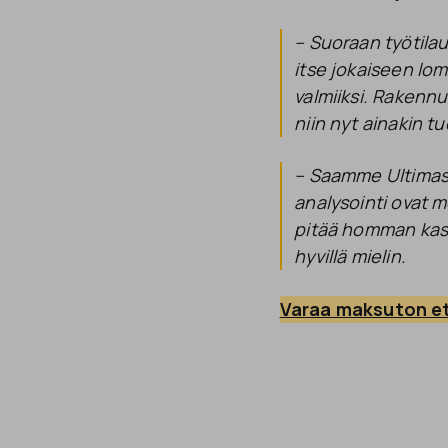
– Suoraan työtilauk
itse jokaiseen lom
valmiiksi. Rakennu
niin nyt ainakin t
– Saamme Ultimasta
analysointi ovat m
pitää homman kasas
hyvillä mielin.
Varaa maksuton e