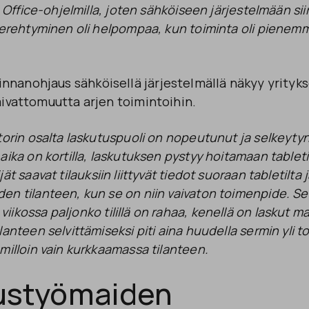
in Office-ohjelmilla, joten sähköiseen järjestelmään sii
 perehtyminen oli helpompaa, kun toiminta oli pienem
nanohjaus sähköisellä järjestelmällä näkyy yritykse
vaivattomuutta arjen toimintoihin.
torin osalta laskutuspuoli on nopeutunut ja selkeytyny
ika on kortilla,
laskutuksen
pystyy hoitamaan tableti
jät saavat
tilauksiin liittyvät tiedot
suoraan tabletilta 
den tilanteen, kun se on niin vaivaton toimenpide. 
viikossa
paljonko tilillä on rahaa, kenellä on laskut m
anteen selvittämiseksi piti aina huudella sermin yli to
milloin vain kurkkaamassa tilanteen.
ustyömaiden