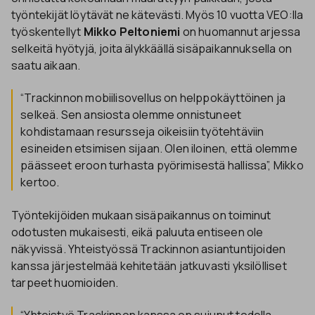
työntekijät löytävät ne kätevästi. Myös 10 vuotta VEO:lla
työskentellyt
Mikko Peltoniemi
on huomannut arjessa
selkeitä hyötyjä, joita älykkäällä sisäpaikannuksella on
saatu aikaan.
“Trackinnon mobiilisovellus on helppokäyttöinen ja
selkeä. Sen ansiosta olemme onnistuneet
kohdistamaan resursseja oikeisiin työtehtäviin
esineiden etsimisen sijaan. Olen iloinen, että olemme
päässeet eroon turhasta pyörimisestä hallissa”, Mikko
kertoo.
Työntekijöiden mukaan sisäpaikannus on toiminut
odotusten mukaisesti, eikä paluuta entiseen ole
näkyvissä. Yhteistyössä Trackinnon asiantuntijoiden
kanssa järjestelmää kehitetään jatkuvasti yksilölliset
tarpeet huomioiden.
“Yhteistyö Trackinnon kanssa on sujunut todella