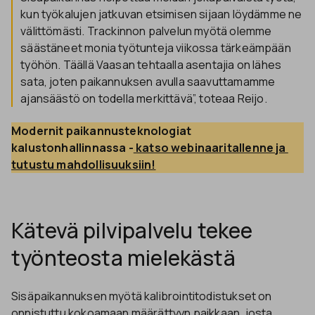
kun työkalujen jatkuvan etsimisen sijaan löydämme ne
välittömästi. Trackinnon palvelun myötä olemme
säästäneet monia työtunteja viikossa tärkeämpään
työhön. Täällä Vaasan tehtaalla asentajia on lähes
sata, joten paikannuksen avulla saavuttamamme
ajansäästö on todella merkittävä”, toteaa Reijo.
Modernit paikannusteknologiat 
kalustonhallinnassa -
 katso webinaaritallenne ja 
tutustu mahdollisuuksiin!
Kätevä pilvipalvelu tekee
työnteosta mielekästä
Sisäpaikannuksen myötä kalibrointitodistukset on
onnistuttu kokoamaan määrättyyn paikkaan, josta