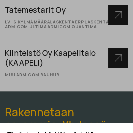
Tatemestarit Oy
LVI & KYLMÄ
MÄÄRÄLASKENTA
ERP
LASKENTA
ADMICOM ULTIMA
ADMICOM QUANTIMA
Kiinteistö Oy Kaapelitalo
(KAAPELI)
MUU
ADMICOM BAUHUB
Rakennetaan
paremmin. Yhdessä.