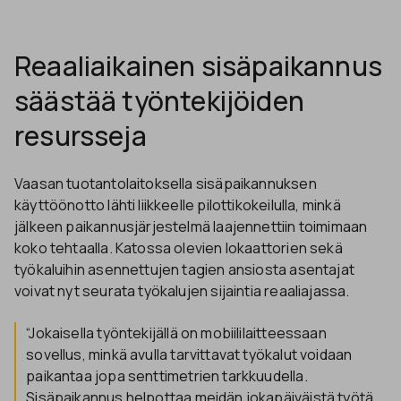
Reaaliaikainen sisäpaikannus
säästää työntekijöiden
resursseja
Vaasan tuotantolaitoksella sisäpaikannuksen
käyttöönotto lähti liikkeelle pilottikokeilulla, minkä
jälkeen paikannusjärjestelmä laajennettiin toimimaan
koko tehtaalla. Katossa olevien lokaattorien sekä
työkaluihin asennettujen tagien ansiosta asentajat
voivat nyt seurata työkalujen sijaintia reaaliajassa.
“Jokaisella työntekijällä on mobiililaitteessaan
sovellus, minkä avulla tarvittavat työkalut voidaan
paikantaa jopa senttimetrien tarkkuudella.
Sisäpaikannus helpottaa meidän jokapäiväistä työtä,