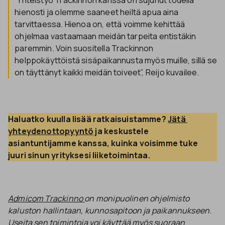
hienosti ja olemme saaneet heiltä apua aina
tarvittaessa. Hienoa on, että voimme kehittää
ohjelmaa vastaamaan meidän tarpeita entistäkin
paremmin. Voin suositella Trackinnon
helppokäyttöistä sisäpaikannusta myös muille, sillä se
on täyttänyt kaikki meidän toiveet”, Reijo kuvailee.
Haluatko kuulla lisää ratkaisuistamme? 
Jätä 
yhteydenottopyyntö
 ja keskustele 
asiantuntijamme kanssa, kuinka voisimme tuke 
juuri sinun yrityksesi liiketoimintaa.
Admicom Trackinno
on monipuolinen ohjelmisto
kaluston hallintaan, kunnosapitoon ja paikannukseen.
Useita sen toimintoja voi käyttää myös suoraan