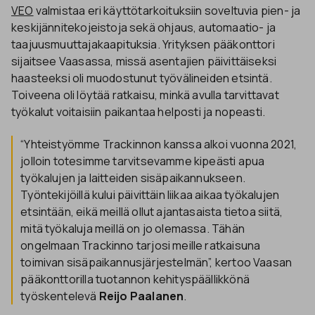
VEO
valmistaa eri käyttötarkoituksiin soveltuvia pien- ja
keskijännitekojeistoja sekä ohjaus, automaatio- ja
taajuusmuuttajakaapituksia. Yrityksen pääkonttori
sijaitsee Vaasassa, missä asentajien päivittäiseksi
haasteeksi oli muodostunut työvälineiden etsintä.
Toiveena oli löytää ratkaisu, minkä avulla tarvittavat
työkalut voitaisiin paikantaa helposti ja nopeasti.
“Yhteistyömme Trackinnon kanssa alkoi vuonna 2021,
jolloin totesimme tarvitsevamme kipeästi apua
työkalujen ja laitteiden sisäpaikannukseen.
Työntekijöillä kului päivittäin liikaa aikaa työkalujen
etsintään, eikä meillä ollut ajantasaista tietoa siitä,
mitä työkaluja meillä on jo olemassa. Tähän
ongelmaan Trackinno tarjosi meille ratkaisuna
toimivan sisäpaikannusjärjestelmän”, kertoo Vaasan
pääkonttorilla tuotannon kehityspäällikkönä
työskentelevä
Reijo Paalanen
.