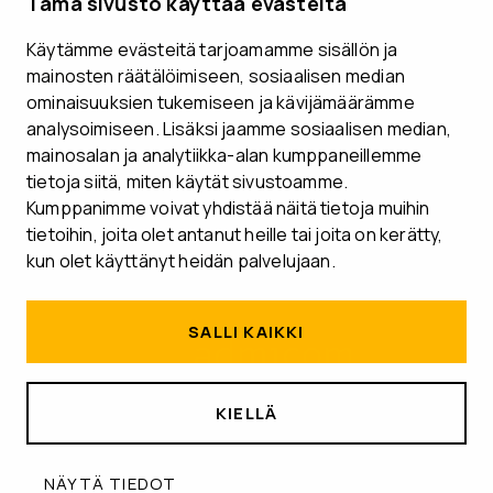
Tämä sivusto käyttää evästeitä
Käytämme evästeitä tarjoamamme sisällön ja
VARAA ESITTELYAIKA
mainosten räätälöimiseen, sosiaalisen median
ominaisuuksien tukemiseen ja kävijämäärämme
analysoimiseen. Lisäksi jaamme sosiaalisen median,
mainosalan ja analytiikka-alan kumppaneillemme
tietoja siitä, miten käytät sivustoamme.
Seuraa meitä
Kumppanimme voivat yhdistää näitä tietoja muihin
tietoihin, joita olet antanut heille tai joita on kerätty,
kun olet käyttänyt heidän palvelujaan.
SALLI KAIKKI
KIELLÄ
RATKAISUT
TOIMIALAT
MEDIAPANKKI
Tietosuoja ja tietoturva
NÄYTÄ TIEDOT