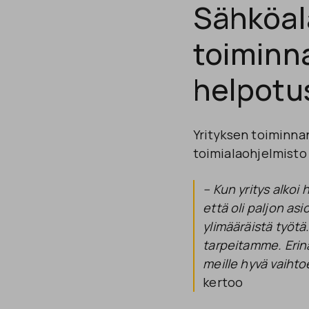
Sähköal
toiminn
helpotu
Yrityksen toiminnan
toimialaohjelmisto
– Kun yritys alko
että oli paljon as
ylimääräistä työt
tarpeitamme. Erin
meille hyvä vaiht
kertoo