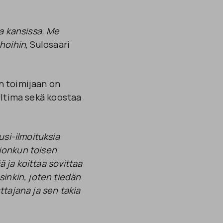
ja kansissa. Me
ahoihin
, Sulosaari
n toimijaan on
Ultima sekä koostaa
usi-ilmoituksia
 jonkun toisen
ä ja koittaa sovittaa
sinkin, joten tiedän
ttajana ja sen takia