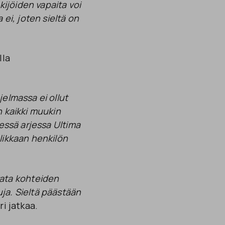
ijöiden vapaita voi
 ei, joten sieltä on
lla
jelmassa ei ollut
n kaikki muukin
sessä arjessa Ultima
olikkaan henkilön
ata kohteiden
uja. Sieltä päästään
ri jatkaa.