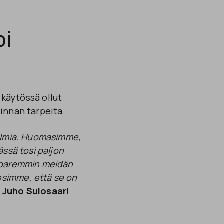
oi
 käytössä ollut
innan tarpeita.
gelmia. Huomasimme,
ässä tosi paljon
i paremmin meidän
esimme, että se on
a
Juho Sulosaari