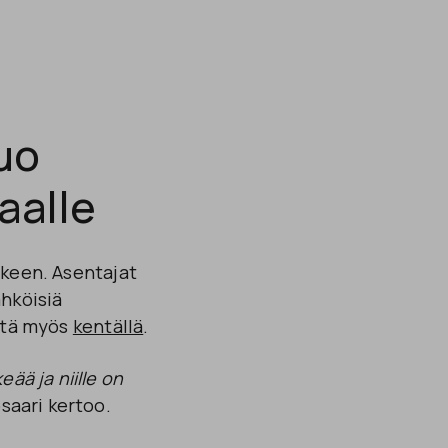
uo
aalle
rkeen. Asentajat
ähköisiä
istä myös
kentällä
.
eää ja niille on
osaari kertoo.