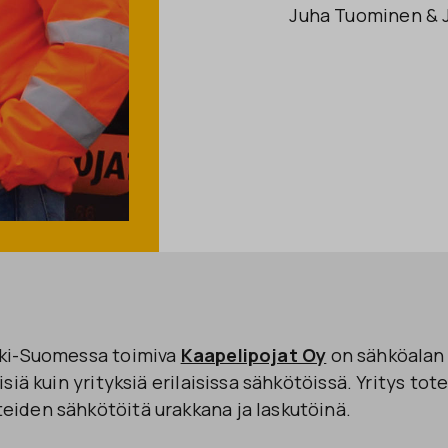
Juha Tuominen & J
ski-Suomessa toimiva
Kaapelipojat Oy
on sähköalan 
isiä kuin yrityksiä erilaisissa sähkötöissä. Yritys to
eiden sähkötöitä urakkana ja laskutöinä.