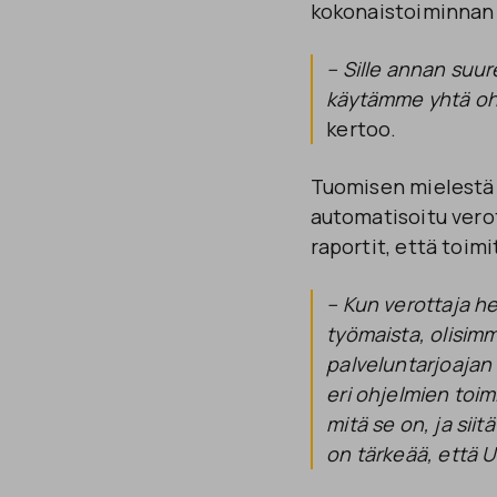
kokonaistoiminnan 
– Sille annan suur
käytämme yhtä ohje
kertoo.
Tuomisen mielestä 
automatisoitu verot
raportit, että toimi
– Kun verottaja he
työmaista, olisim
palveluntarjoajan k
eri ohjelmien toim
mitä se on, ja sii
on tärkeää, että U