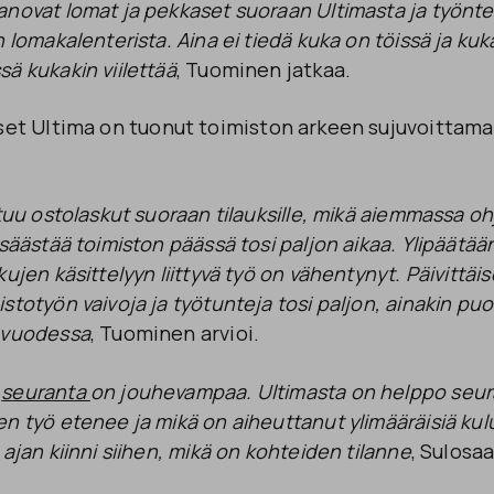
anovat lomat ja pekkaset suoraan Ultimasta ja työntek
 lomakalenterista. Aina ei tiedä kuka on töissä ja kuka
ä kukakin viilettää
, Tuominen jatkaa.
t Ultima on tuonut toimiston arkeen sujuvoittama
utuu ostolaskut suoraan tilauksille, mikä aiemmassa oh
 säästää toimiston päässä tosi paljon aikaa. Ylipäätää
kujen käsittelyyn liittyvä työ on vähentynyt. Päivittäi
stotyön vaivoja ja työtunteja tosi paljon, ainakin pu
n vuodessa
, Tuominen arvioi.
n
seuranta
on jouhevampaa. Ultimasta on helppo seur
n työ etenee ja mikä on aiheuttanut ylimääräisiä kul
 ajan kiinni siihen, mikä on kohteiden tilanne
, Sulosaa