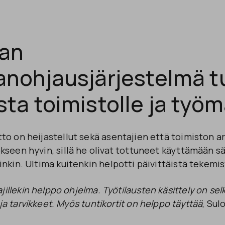
an
anohjausjärjestelmä t
ta toimistolle ja työm
o on heijastellut sekä asentajien että toimiston a
seen hyvin, sillä he olivat tottuneet käyttämään s
nkin. Ultima kuitenkin helpotti päivittäistä tekem
jillekin helppo ohjelma. Työtilausten käsittely on selk
 ja tarvikkeet. Myös tuntikortit on helppo täyttää
, Sul