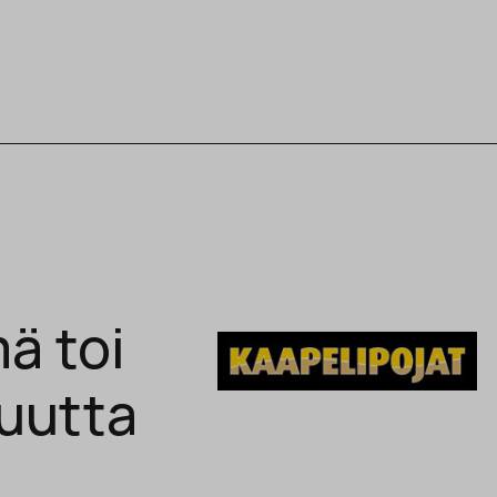
ä toi
vuutta