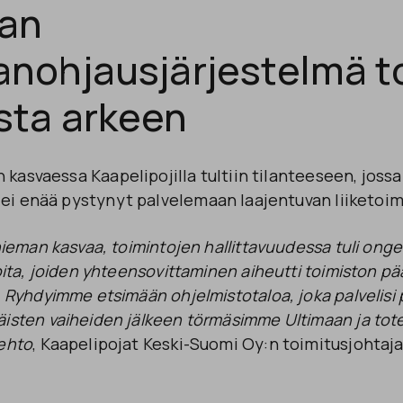
an
anohjausjärjestelmä t
sta arkeen
 kasvaessa Kaapelipojilla tultiin tilanteeseen, jossa
 ei enää pystynyt palvelemaan laajentuvan liiketoim
i hieman kasvaa, toimintojen hallittavuudessa tuli on
ioita, joiden yhteensovittaminen aiheutti toimiston pä
ä. Ryhdyimme etsimään ohjelmistotaloa, joka palvelis
äisten vaiheiden jälkeen törmäsimme Ultimaan ja tot
oehto
, Kaapelipojat Keski-Suomi Oy:n toimitusjohtaj