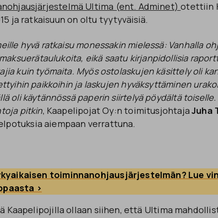
nohjausjärjestelmä Ultima (ent. Adminet)
otettiin 
15 ja ratkaisuun on oltu tyytyväisiä.
meille hyvä ratkaisu monessakin mielessä: Vanhalla ohj
ksuerätaulukoita, eikä saatu kirjanpidollisia raportte
ajia kuin työmaita. Myös ostolaskujen käsittely oli ka
iettyihin paikkoihin ja laskujen hyväksyttäminen urakoi
llä oli käytännössä paperin siirtelyä pöydältä toisell
toja pitkin
, Kaapelipojat Oy:n toimitusjohtaja
Juha 
elpotuksia aiempaan verrattuna.
ykyaikaisen toiminnanohjausjärjestelmän? Lue vin
ppaasta >
iä Kaapelipojilla ollaan siihen, että Ultima mahdolli