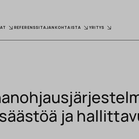
LAT
REFERENSSIT
AJANKOHTAISTA
YRITYS
anohjausjärjestelm
nsäästöä ja hallitta