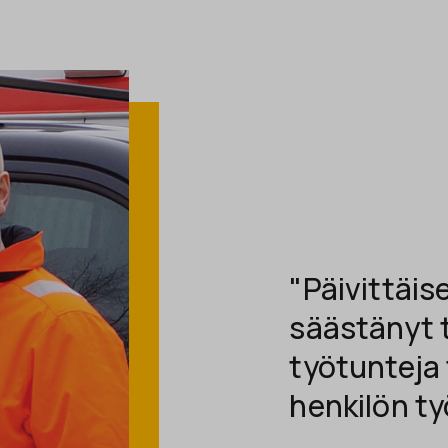
"Päivittäis
säästänyt t
työtunteja 
henkilön t