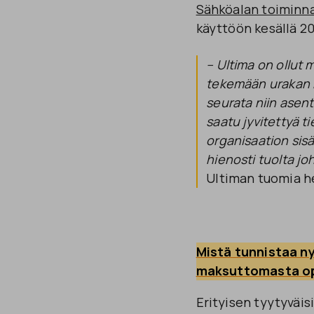
Sähköalan toiminna
käyttöön kesällä 20
– Ultima on ollut 
tekemään urakan ma
seurata niin asent
saatu jyvitettyä t
organisaation sisä
hienosti tuolta joh
Ultiman tuomia h
Mistä tunnistaa n
maksuttomasta o
Erityisen tyytyväis