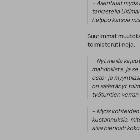
– Asentajat myös 
tarkastella Ultiman
helppo katsoa miss
Suurimmat muutokse
toimistorutiineja
.
– Nyt meillä kirja
mahdollista, ja se
osto- ja myyntilas
on säästänyt toimi
työtuntien verra
– Myös kohteide
kustannuksia, mite
aika hienosti koko