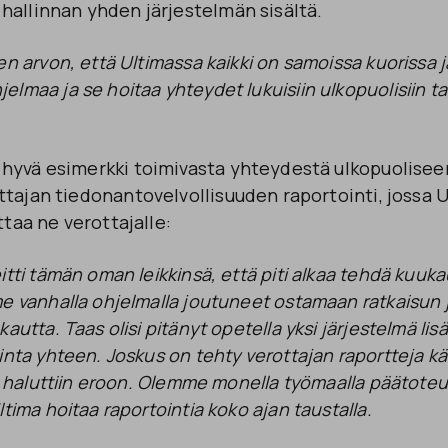
hallinnan yhden järjestelmän sisältä.
en arvon, että Ultimassa kaikki on samoissa kuorissa 
lmaa ja se hoitaa yhteydet lukuisiin ulkopuolisiin t
hyvä esimerkki toimivasta yhteydestä ulkopuolisee
tajan tiedonantovelvollisuuden raportointi, jossa 
ttaa ne verottajalle:
itti tämän oman leikkinsä, että piti alkaa tehdä kuuka
me vanhalla ohjelmalla joutuneet ostamaan ratkaisun
autta. Taas olisi pitänyt opetella yksi järjestelmä lisä
inta yhteen. Joskus on tehty verottajan raportteja kä
tä haluttiin eroon. Olemme monella työmaalla päätoteu
ltima hoitaa raportointia koko ajan taustalla.