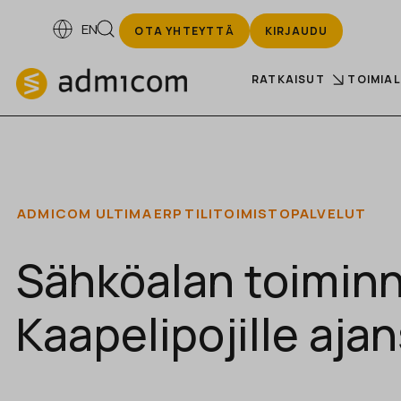
EN
OTA YHTEYTTÄ
KIRJAUDU
RATKAISUT
TOIMIA
ADMICOM ULTIMA
ERP
TILITOIMISTOPALVELUT
Sähköalan toiminn
Kaapelipojille aja