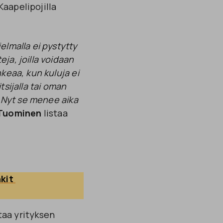
Kaapelipojilla
elmalla ei pystytty
ja, joilla voidaan
nkeaa, kun kuluja ei
tsijalla tai oman
e. Nyt se menee aika
Tuominen
listaa
kit 
staa yrityksen