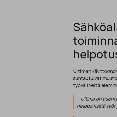
Sähköal
toiminn
helpotus
Ultiman käyttöönott
suhtautuivat muutok
työvälineitä aiemmi
– Ultima on asenta
helppo lisätä työt