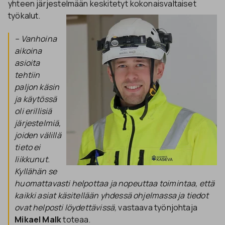
yhteen järjestelmään keskitetyt kokonaisvaltaiset
työkalut.
– Vanhoina
aikoina
asioita
tehtiin
paljon käsin
ja käytössä
oli erillisiä
järjestelmiä,
joiden välillä
tieto ei
liikkunut.
Kyllähän se
huomattavasti helpottaa ja nopeuttaa toimintaa, että
kaikki asiat käsitellään yhdessä ohjelmassa ja tiedot
ovat helposti löydettävissä,
vastaava työnjohtaja
Mikael Malk
toteaa.