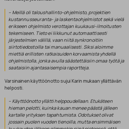
– Meillä oli taloushallinto-ohjelmisto, projektien
kustannusseuranta- ja laskentaohjelmistot sekä vielä
erikseen ohjelmisto verottajan kuukausi-ilmoitusten
tekemiseen. Tieto ei liikkunut automaattisesti
järjestelmien välillä, vaan niitä synkronoitiin
siirtotiedostoilla tai manuaalisesti. Siksi aloimme
miettiä erillisten ratkaisuiden korvaamista yhdellä
ohjelmistolla, jonka avulla säästettäisiin omaa työtä ja
saataisiin ajantasaisempia raportteja.
Varsinainen käyttöönotto sujui Karin mukaan yllättävän
helposti.
– Käyttöönotto yllätti helppoudellaan. Etukäteen
hieman pelotti, kuinka kauan menee päästä jälleen
kartalle yrityksen tapahtumista. Odotukset olivat
jossain puolen vuoden tienoilla, mutta ensimmäisen
kuukauden jälkeen olimmekin siinä pisteessä, että