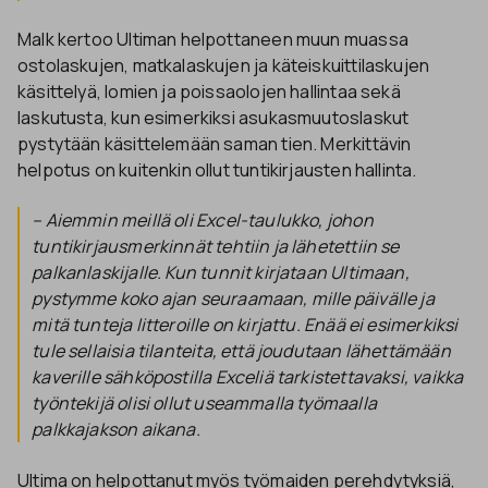
Malk kertoo Ultiman helpottaneen muun muassa
ostolaskujen, matkalaskujen ja käteiskuittilaskujen
käsittelyä, lomien ja poissaolojen hallintaa sekä
laskutusta, kun esimerkiksi asukasmuutoslaskut
pystytään käsittelemään saman tien. Merkittävin
helpotus on kuitenkin ollut tuntikirjausten hallinta.
– Aiemmin meillä oli Excel-taulukko, johon
tuntikirjausmerkinnät tehtiin ja lähetettiin se
palkanlaskijalle. Kun tunnit kirjataan Ultimaan,
pystymme koko ajan seuraamaan, mille päivälle ja
mitä tunteja litteroille on kirjattu. Enää ei esimerkiksi
tule sellaisia tilanteita, että joudutaan lähettämään
kaverille sähköpostilla Exceliä tarkistettavaksi, vaikka
työntekijä olisi ollut useammalla työmaalla
palkkajakson aikana.
Ultima on helpottanut myös työmaiden perehdytyksiä,