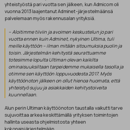
yhteistyöstä pari vuotta sen jälkeen, kun Admicom oli
vuonna 2013 laajentanut Adminet-järjestelmäänsä
palvelemaan myös rakennusalan yrityksiä.
– Aloitimme tiiviin ja avoimen keskustelun jo pari
vuotta ennen kuin Adminet, nykyinen Ultima, tuli
meille käyttöön – ilman mitään sitoumuksia puolin ja
toisin. Järjestelmän kehitystä seurattuamme
totesimme lopulta Ultiman olevan kaikilta
ominaisuuksiltaan tarpeidemme mukaisella tasolla ja
otimme sen käyttöön loppuvuodesta 2017. Myös
käyttöönoton jälkeen on ollut hienoa huomata, että
yhteistyö sujuu ja asiakkaiden kehitystoiveita
kuunnellaan.
Alun perin Ultiman käyttöönoton taustalla vaikutti tarve
sujuvoittaa arkea keskittämällä yrityksen toimintojen
hallinta useasta ohjelmistosta yhteen
kokonaisjärjestelmään.