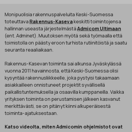
Monipuolisia rakennuspalveluita Keski-Suomessa
toteuttava
Rakennus-Kaseva
keskitti toimintojensa
hallinnan useasta järjestelmästä
Admicom Ultimaan
(ent. Adminet). Muutoksen myötä sekä työmaalla että
toimistolla on päästy eroon turhista rutiinitöistä ja saatu
seuranta reaaliaikaan.
Rakennus-Kasevan toiminta sai alkunsa Jyväskylässä
vuonna 2011 havainnosta, että Keski-Suomessa olisi
kysyntää rakennusliikkeelle, joka pystyisi takaamaan
asiakkailleen onnistuneet projektit syvällisellä
paikallistuntemuksella ja osaavilla kumppaneilla. Vaikka
yrityksen toiminta on perustamisen jälkeen kasvanut
merkittävästi, se on pitänyt kiinni alkuperäisestä
toiminta-ajatuksestaan.
Katso videolta, miten Admicomin ohjelmistot ovat