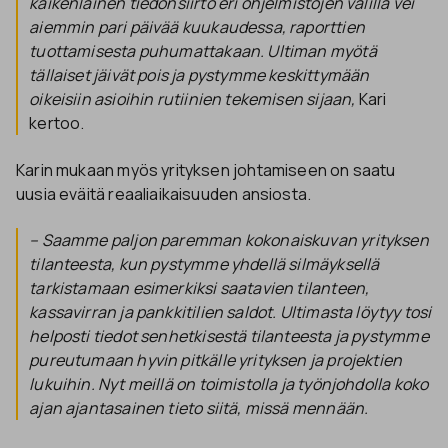
kaikenlainen tiedonsiirto eri ohjelmistojen välillä vei
aiemmin pari päivää kuukaudessa, raporttien
tuottamisesta puhumattakaan. Ultiman myötä
tällaiset jäivät pois ja pystymme keskittymään
oikeisiin asioihin rutiinien tekemisen sijaan,
Kari
kertoo.
Karin mukaan myös yrityksen johtamiseen on saatu
uusia eväitä reaaliaikaisuuden ansiosta.
– Saamme paljon paremman kokonaiskuvan yrityksen
tilanteesta, kun pystymme yhdellä silmäyksellä
tarkistamaan esimerkiksi saatavien tilanteen,
kassavirran ja pankkitilien saldot. Ultimasta löytyy tosi
helposti tiedot senhetkisestä tilanteesta ja pystymme
pureutumaan hyvin pitkälle yrityksen ja projektien
lukuihin. Nyt meillä on toimistolla ja työnjohdolla koko
ajan ajantasainen tieto siitä, missä mennään.