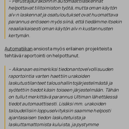
– Perustajaurakoinnin automaattilaskennat
helpottavat tilitoimiston työtä, mutta oman käytön
alv:n laskennat ja osatuloutukset ovat huomattava
parannus entiseen myös siinä, että tiedämme itsekin
reaaliaikaisesti oman käytön alv:n kustannusten
kertymän.
Automatiikan
ansiosta myös erilainen projekteista
tehtävä raportointi on helpottunut.
– Aikanaan esimerkiksi tiedonantovelvollisuuden
raportointia varten haettiin urakoiden
laskutustilanteet taloushallintojärjestelmästä ja
syötettiin tiedot käsin toiseen järjestelmään. Tähän
on tullut merkittävä parannus Ultiman lähettäessä
tiedot automaattisesti. Lisäksi mm. urakoiden
taloudellisiin loppuselvityksiin saamme helposti
ajantasaisen tiedon laskutetuista ja
laskuttamattomista kuluista, ja pystymme