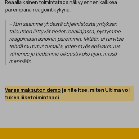
Reaaliaikainen toimintatapa näkyy ennen kaikkea
parempana reagointikykynä.
– Kun saamme yhdestä ohjelmistosta yrityksen
talouteen liittyvät tiedot reaaliajassa, pystymme
reagoimaan asioihin paremmin. Mitään ei tarvitse
tehdä mututuntumalla, joten myös epävarmuus
vähenee ja tiedämme oikeasti koko ajan, missä
mennään.
Varaa maksuton demo
 ja näe itse, miten Ultima voi 
tukea liiketoimintaasi.