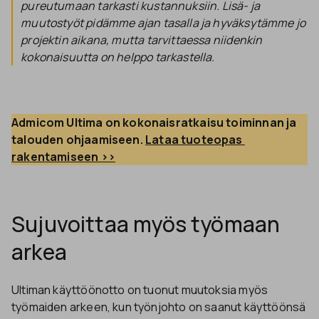
pureutumaan tarkasti kustannuksiin. Lisä- ja
muutostyöt pidämme ajan tasalla ja hyväksytämme jo
projektin aikana, mutta tarvittaessa niidenkin
kokonaisuutta on helppo tarkastella.
Admicom Ultima on kokonaisratkaisu toiminnan ja 
talouden ohjaamiseen. 
Lataa tuoteopas 
rakentamiseen >>
Sujuvoittaa myös työmaan
arkea
Ultiman käyttöönotto on tuonut muutoksia myös
työmaiden arkeen, kun työnjohto on saanut käyttöönsä