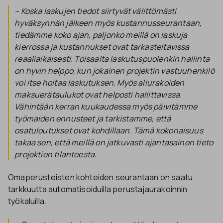
– Koska laskujen tiedot siirtyvät välittömästi
hyväksynnän jälkeen myös kustannusseurantaan,
tiedämme koko ajan, paljonko meillä on laskuja
kierrossa ja kustannukset ovat tarkasteltavissa
reaaliaikaisesti. Toisaalta laskutuspuolenkin hallinta
on hyvin helppo, kun jokainen projektin vastuuhenkilö
voi itse hoitaa laskutuksen. Myös aliurakoiden
maksuerätaulukot ovat helposti hallittavissa.
Vähintään kerran kuukaudessa myös päivitämme
työmaiden ennusteet ja tarkistamme, että
osatuloutukset ovat kohdillaan. Tämä kokonaisuus
takaa sen, että meillä on jatkuvasti ajantasainen tieto
projektien tilanteesta.
Omaperusteisten kohteiden seurantaan on saatu
tarkkuutta automatisoiduilla perustajaurakoinnin
työkaluilla.