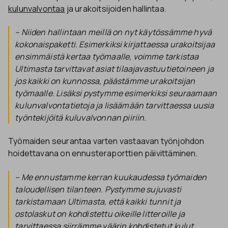
kulunvalvontaa
ja urakoitsijoiden hallintaa.
– Niiden hallintaan meillä on nyt käytössämme hyvä
kokonaispaketti. Esimerkiksi kirjattaessa urakoitsijaa
ensimmäistä kertaa työmaalle, voimme tarkistaa
Ultimasta tarvittavat asiat tilaajavastuutietoineen ja
jos kaikki on kunnossa, päästämme urakoitsijan
työmaalle. Lisäksi pystymme esimerkiksi seuraamaan
kulunvalvontatietoja ja lisäämään tarvittaessa uusia
työntekijöitä kuluvalvonnan piiriin.
Työmaiden seurantaa varten vastaavan työnjohdon
hoidettavana on ennusteraporttien päivittäminen.
– Me ennustamme kerran kuukaudessa työmaiden
taloudellisen tilanteen. Pystymme sujuvasti
tarkistamaan Ultimasta, että kaikki tunnit ja
ostolaskut on kohdistettu oikeille litteroille ja
tarvittaessa siirrämme väärin kohdistetut kulut