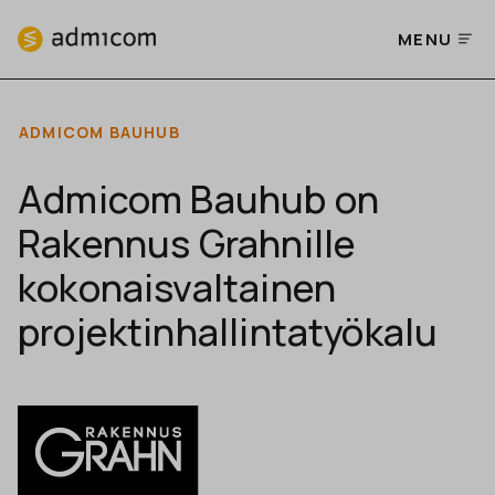
MENU
ADMICOM BAUHUB
Admicom Bauhub on
Rakennus Grahnille
kokonais­valtainen
projektin­hallinta­työkalu