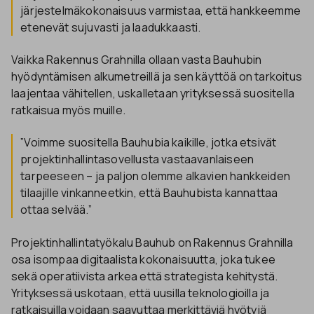
järjestelmäkokonaisuus varmistaa, että hankkeemme
etenevät sujuvasti ja laadukkaasti.
Vaikka Rakennus Grahnilla ollaan vasta Bauhubin
hyödyntämisen alkumetreillä ja sen käyttöä on tarkoitus
laajentaa vähitellen, uskalletaan yrityksessä suositella
ratkaisua myös muille.
”Voimme suositella Bauhubia kaikille, jotka etsivät
projektinhallintasovellusta vastaavanlaiseen
tarpeeseen – ja paljon olemme alkavien hankkeiden
tilaajille vinkanneetkin, että Bauhubista kannattaa
ottaa selvää.”
Projektinhallintatyökalu Bauhub on Rakennus Grahnilla
osa isompaa digitaalista kokonaisuutta, joka tukee
sekä operatiivista arkea että strategista kehitystä.
Yrityksessä uskotaan, että uusilla teknologioilla ja
ratkaisuilla voidaan saavuttaa merkittäviä hyötyjä