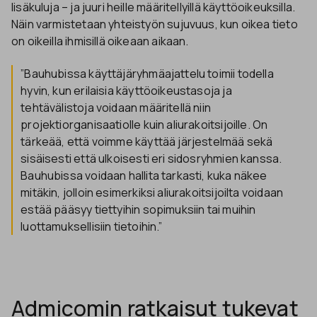
lisäkuluja – ja juuri heille määritellyillä käyttöoikeuksilla.
Näin varmistetaan yhteistyön sujuvuus, kun oikea tieto
on oikeilla ihmisillä oikeaan aikaan.
”Bauhubissa käyttäjäryhmäajattelu toimii todella
hyvin, kun erilaisia käyttöoikeustasoja ja
tehtävälistoja voidaan määritellä niin
projektiorganisaatiolle kuin aliurakoitsijoille. On
tärkeää, että voimme käyttää järjestelmää sekä
sisäisesti että ulkoisesti eri sidosryhmien kanssa.
Bauhubissa voidaan hallita tarkasti, kuka näkee
mitäkin, jolloin esimerkiksi aliurakoitsijoilta voidaan
estää pääsyy tiettyihin sopimuksiin tai muihin
luottamuksellisiin tietoihin.”
Admicomin ratkaisut tukevat