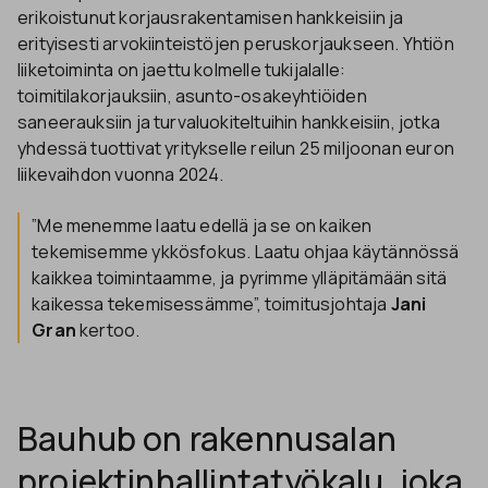
erikoistunut korjausrakentamisen hankkeisiin ja
erityisesti arvokiinteistöjen peruskorjaukseen. Yhtiön
liiketoiminta on jaettu kolmelle tukijalalle:
toimitilakorjauksiin, asunto-osakeyhtiöiden
saneerauksiin ja turvaluokiteltuihin hankkeisiin, jotka
yhdessä tuottivat yritykselle reilun 25 miljoonan euron
liikevaihdon vuonna 2024.
”Me menemme laatu edellä ja se on kaiken
tekemisemme ykkösfokus. Laatu ohjaa käytännössä
kaikkea toimintaamme, ja pyrimme ylläpitämään sitä
kaikessa tekemisessämme”, toimitusjohtaja
Jani
Gran
kertoo.
Bauhub on rakennusalan
projektinhallintatyökalu, joka