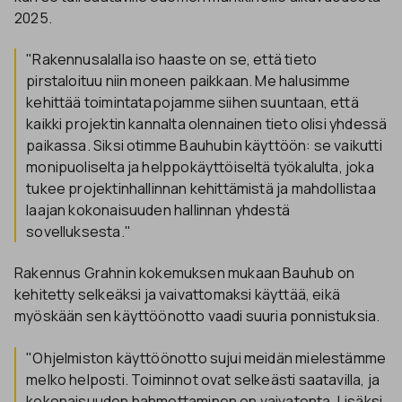
2025.
"Rakennusalalla iso haaste on se, että tieto
pirstaloituu niin moneen paikkaan. Me halusimme
kehittää toimintatapojamme siihen suuntaan, että
kaikki projektin kannalta olennainen tieto olisi yhdessä
paikassa. Siksi otimme Bauhubin käyttöön: se vaikutti
monipuoliselta ja helppokäyttöiseltä työkalulta, joka
tukee projektinhallinnan kehittämistä ja mahdollistaa
laajan kokonaisuuden hallinnan yhdestä
sovelluksesta."
Rakennus Grahnin kokemuksen mukaan Bauhub on
kehitetty selkeäksi ja vaivattomaksi käyttää, eikä
myöskään sen käyttöönotto vaadi suuria ponnistuksia.
"Ohjelmiston käyttöönotto sujui meidän mielestämme
melko helposti. Toiminnot ovat selkeästi saatavilla, ja
kokonaisuuden hahmottaminen on vaivatonta. Lisäksi