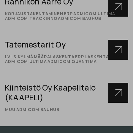
Rannikon Aarre Oy
KORJAUSRAKENTAMINEN
ERP
ADMICOM ULTIMA
ADMICOM TRACKINNO
ADMICOM BAUHUB
Tatemestarit Oy
LVI & KYLMÄ
MÄÄRÄLASKENTA
ERP
LASKENTA
ADMICOM ULTIMA
ADMICOM QUANTIMA
Kiinteistö Oy Kaapelitalo
(KAAPELI)
MUU
ADMICOM BAUHUB