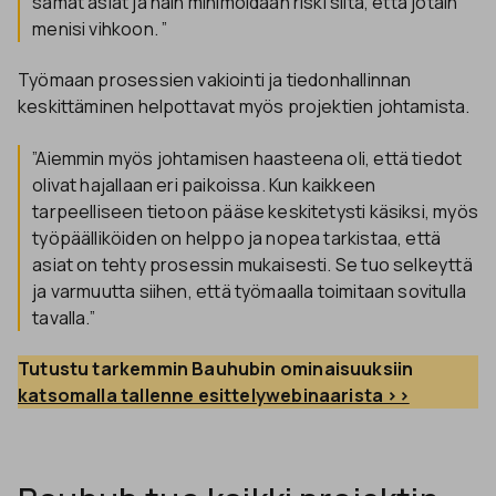
samat asiat ja näin minimoidaan riski siitä, että jotain
menisi vihkoon. ”
Työmaan prosessien vakiointi ja tiedonhallinnan
keskittäminen helpottavat myös projektien johtamista.
”Aiemmin myös johtamisen haasteena oli, että tiedot
olivat hajallaan eri paikoissa. Kun kaikkeen
tarpeelliseen tietoon pääse keskitetysti käsiksi, myös
työpäälliköiden on helppo ja nopea tarkistaa, että
asiat on tehty prosessin mukaisesti. Se tuo selkeyttä
ja varmuutta siihen, että työmaalla toimitaan sovitulla
tavalla.”
Tutustu tarkemmin Bauhubin ominaisuuksiin 
katsomalla tallenne esittelywebinaarista >>