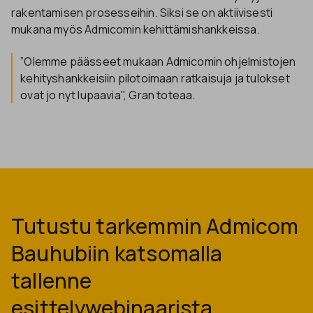
rakentamisen prosesseihin. Siksi se on aktiivisesti
mukana myös Admicomin kehittämishankkeissa.
”Olemme päässeet mukaan Admicomin ohjelmistojen
kehityshankkeisiin pilotoimaan ratkaisuja ja tulokset
ovat jo nyt lupaavia", Gran toteaa.
Tutustu tarkemmin Admicom
Bauhubiin katsomalla
tallenne
esittelywebinaarista.