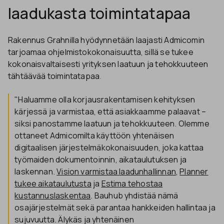
laadukasta toimintatapaa
Rakennus Grahnilla hyödynnetään laajasti Admicomin
tarjoamaa ohjelmistokokonaisuutta, sillä se tukee
kokonaisvaltaisesti yrityksen laatuun ja tehokkuuteen
tähtäävää toimintatapaa.
"Haluamme olla korjausrakentamisen kehityksen
kärjessä ja varmistaa, että asiakkaamme palaavat –
siksi panostamme laatuun ja tehokkuuteen. Olemme
ottaneet Admicomilta käyttöön yhtenäisen
digitaalisen järjestelmäkokonaisuuden, joka kattaa
työmaiden dokumentoinnin, aikataulutuksen ja
laskennan.
Vision varmistaa laadunhallinnan
,
Planner
tukee aikataulutusta
ja
Estima tehostaa
kustannuslaskentaa
. Bauhub yhdistää nämä
osajärjestelmät sekä parantaa hankkeiden hallintaa ja
sujuvuutta. Älykäs ja yhtenäinen