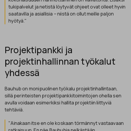
tukipalvelut ja netistä löytyvät ohjeet ovat olleet hyvin
saatavilla ja asiallisia – niistä on ollut meille paljon
hyötyä."
Projektipankki ja
projektinhallinnan työkalut
yhdessä
Bauhub on monipuolinen työkalu projektinhallintaan,
sillä perinteisten projektipankkitoimintojen ohella sen
avulla voidaan esimerkiksi hallita projektiin liittyviä
tehtäviä.
"Ainakaan itse en ole koskaan törmännyt vastaavaan
ratkaisuun. En näe Bauhubia pelkästään