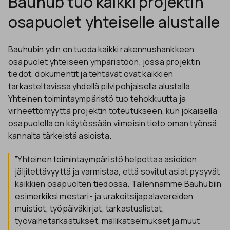
Bauhub tuo kaikki projektin
osapuolet yhteiselle alustalle
Bauhubin ydin on tuoda kaikki rakennushankkeen
osapuolet yhteiseen ympäristöön, jossa projektin
tiedot, dokumentit ja tehtävät ovat kaikkien
tarkasteltavissa yhdellä pilvipohjaisella alustalla.
Yhteinen toimintaympäristö tuo tehokkuutta ja
virheettömyyttä projektin toteutukseen, kun jokaisella
osapuolella on käytössään viimeisin tieto oman työnsä
kannalta tärkeistä asioista.
”Yhteinen toimintaympäristö helpottaa asioiden
jäljitettävyyttä ja varmistaa, että sovitut asiat pysyvät
kaikkien osapuolten tiedossa. Tallennamme Bauhubiin
esimerkiksi mestari- ja urakoitsijapalavereiden
muistiot, työpäiväkirjat, tarkastuslistat,
työvaihetarkastukset, mallikatselmukset ja muut