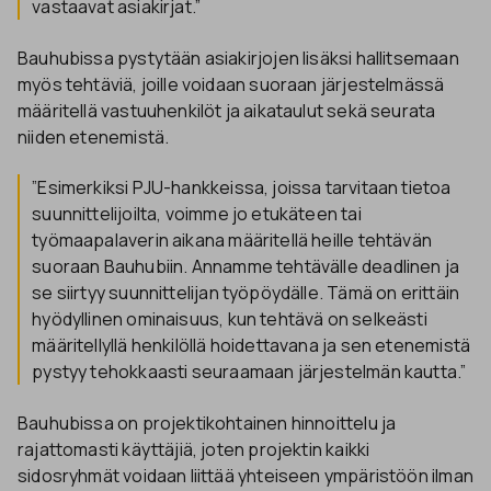
vastaavat asiakirjat.”
Bauhubissa pystytään asiakirjojen lisäksi hallitsemaan
myös tehtäviä, joille voidaan suoraan järjestelmässä
määritellä vastuuhenkilöt ja aikataulut sekä seurata
niiden etenemistä.
”Esimerkiksi PJU-hankkeissa, joissa tarvitaan tietoa
suunnittelijoilta, voimme jo etukäteen tai
työmaapalaverin aikana määritellä heille tehtävän
suoraan Bauhubiin. Annamme tehtävälle deadlinen ja
se siirtyy suunnittelijan työpöydälle. Tämä on erittäin
hyödyllinen ominaisuus, kun tehtävä on selkeästi
määritellyllä henkilöllä hoidettavana ja sen etenemistä
pystyy tehokkaasti seuraamaan järjestelmän kautta.”
Bauhubissa on projektikohtainen hinnoittelu ja
rajattomasti käyttäjiä, joten projektin kaikki
sidosryhmät voidaan liittää yhteiseen ympäristöön ilman