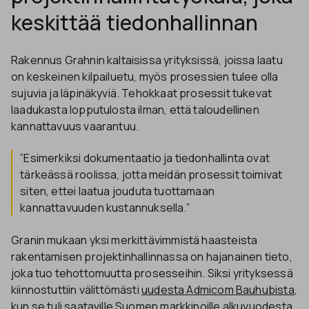
keskittää tiedonhallinnan
Rakennus Grahnin kaltaisissa yrityksissä, joissa laatu
on keskeinen kilpailuetu, myös prosessien tulee olla
sujuvia ja läpinäkyviä. Tehokkaat prosessit tukevat
laadukasta lopputulosta ilman, että taloudellinen
kannattavuus vaarantuu.
”Esimerkiksi dokumentaatio ja tiedonhallinta ovat
tärkeässä roolissa, jotta meidän prosessit toimivat
siten, ettei laatua jouduta tuottamaan
kannattavuuden kustannuksella.”
Granin mukaan yksi merkittävimmistä haasteista
rakentamisen projektinhallinnassa on hajanainen tieto,
joka tuo tehottomuutta prosesseihin. Siksi yrityksessä
kiinnostuttiin välittömästi
uudesta Admicom Bauhubista
,
kun se tuli saataville Suomen markkinoille alkuvuodesta