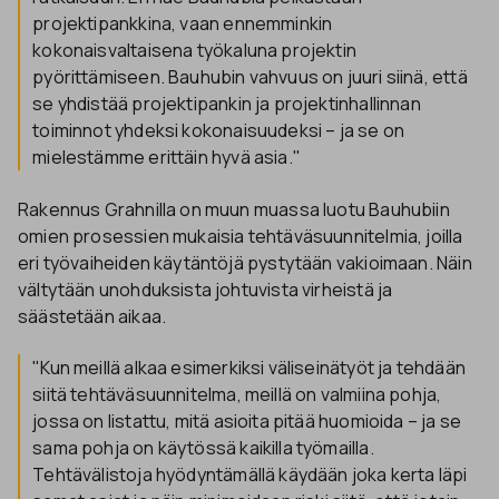
projektipankkina, vaan ennemminkin
kokonaisvaltaisena työkaluna projektin
pyörittämiseen. Bauhubin vahvuus on juuri siinä, että
se yhdistää projektipankin ja projektinhallinnan
toiminnot yhdeksi kokonaisuudeksi – ja se on
mielestämme erittäin hyvä asia."
Rakennus Grahnilla on muun muassa luotu Bauhubiin
omien prosessien mukaisia tehtäväsuunnitelmia, joilla
eri työvaiheiden käytäntöjä pystytään vakioimaan. Näin
vältytään unohduksista johtuvista virheistä ja
säästetään aikaa.
"Kun meillä alkaa esimerkiksi väliseinätyöt ja tehdään
siitä tehtäväsuunnitelma, meillä on valmiina pohja,
jossa on listattu, mitä asioita pitää huomioida – ja se
sama pohja on käytössä kaikilla työmailla.
Tehtävälistoja hyödyntämällä käydään joka kerta läpi