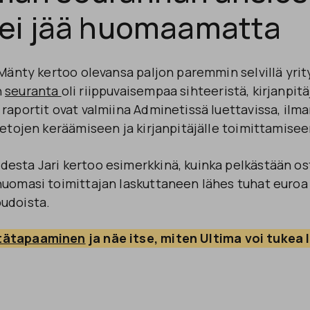
ä ei jää huomaamatta
 Mänty kertoo olevansa paljon paremmin selvillä yrity
n
seuranta
oli riippuvaisempaa sihteeristä, kirjanpit
raportit ovat valmiina Adminetissä luettavissa, ilma
ietojen keräämiseen ja kirjanpitäjälle toimittamisee
esta Jari kertoo esimerkkinä, kuinka pelkästään os
uomasi toimittajan laskuttaneen lähes tuhat euroa 
udoista.
tätapaaminen
 ja näe itse, miten Ultima voi tukea 