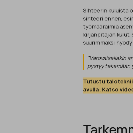
Sihteerin kuluista 
sihteeri ennen
, es
työmääräimiä asenta
kirjanpitäjän kulut,
suurimmaksi hyödyk
”Varovaisellakin a
pystyy tekemään yr
Tutustu taloteknii
avulla.
Katso video
Tarkemm