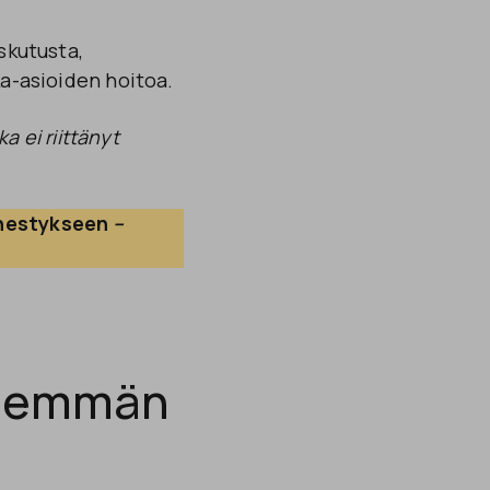
skutusta,
ka-asioiden hoitoa.
a ei riittänyt
enestykseen
 –
enemmän