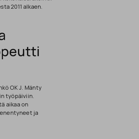
ta 2011 alkaen.
a
opeutti
ähkö OK J. Mänty
in työpäiviin.
ä aikaa on
ienentyneet ja