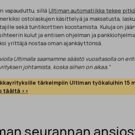
on vapauduttu, sillä
Ultiman automatiikka tekee pitkä
imerkiksi ostolaskujen käsittelyä ja maksatusta, lasku
jille sekä tuntikorttien koostamista. Kuluja on jään
 sihteerin kulut ja entisen ohjelman ja pankkiohjelman
si yrittäjä nostaa oman ajankäyttönsä.
rviolla Ultimalla saamamme säästö vuositasolla on erit
ityksen johtamista, koska siihen on aikaa.”
kkayrityksille tärkeimpiin Ultiman työkaluihin 15
 täältä >>
an seurannan ansios