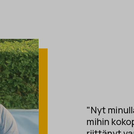
"Nyt minull
mihin kokop
riittänyt v