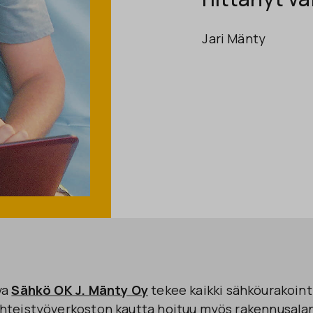
Jari Mänty
va
Sähkö OK J. Mänty Oy
tekee kaikki sähköurakointi
hteistyöverkoston kautta hoituu myös rakennusalan