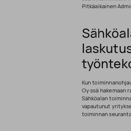
Pitkäaikainen Admi
Sähköal
laskutus
työntek
Kun toiminnanohjaus
Oy:ssä hakemaan rat
Sähköalan toiminna
vapautunut yrityks
toiminnan seuranta