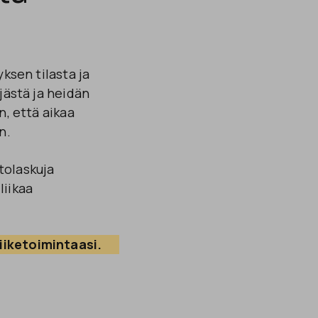
ksen tilasta ja
äjästä ja heidän
n, että aikaa
n.
tolaskuja
liikaa
liiketoimintaasi.