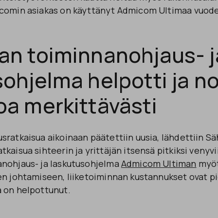
comin asiakas on käyttänyt Admicom Ultimaa vuodes
an toiminnanohjaus- j
ohjelma helpotti ja n
oa merkittävästi
ratkaisua aikoinaan päätettiin uusia, lähdettiin S
kaisua sihteerin ja yrittäjän itsensä pitkiksi venyvi
nohjaus- ja laskutusohjelma
Admicom Ultiman
myöt
en johtamiseen, liiketoiminnan kustannukset ovat p
 on helpottunut.