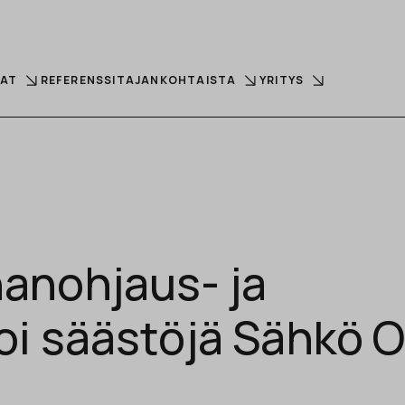
LAT
REFERENSSIT
AJANKOHTAISTA
YRITYS
anohjaus- ja
i säästöjä Sähkö O