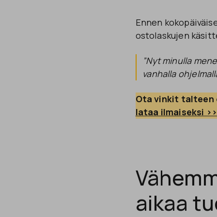
Ennen kokopäiväisel
ostolaskujen käsitt
”Nyt minulla menee
vanhalla ohjelmalla
Ota vinkit taltee
lataa ilmaiseksi >
Vähemm
aikaa t