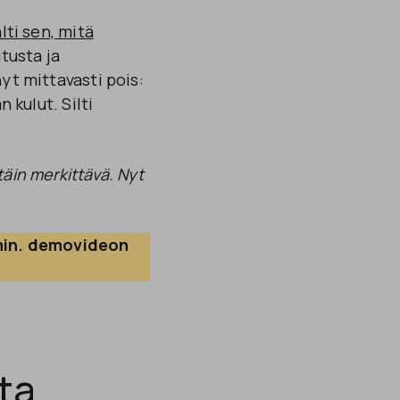
lti sen, mitä
tusta ja
yt mittavasti pois:
 kulut. Silti
täin merkittävä. Nyt
 min. demovideon 
ta