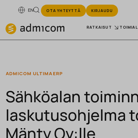
EN
OTA YHTEYTTÄ
KIRJAUDU
RATKAISUT
TOIMIA
ADMICOM ULTIMA
ERP
Sähköalan toiminn
laskutusohjelma to
Mänty Oy:lle