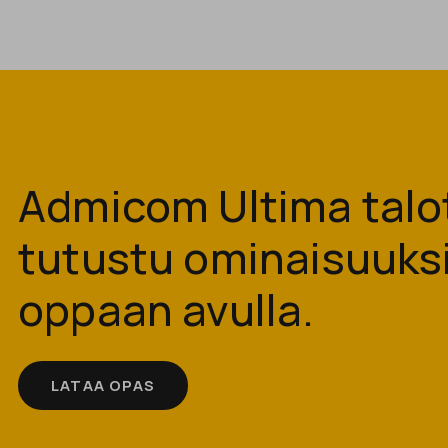
Admicom Ultima talot
tutustu ominaisuuksi
oppaan avulla.
LATAA OPAS