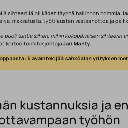
lä sihteerillä oli kädet täynnä hallinnon hommia: la
elyä, maksatusta, työtilausten vastaanottoa ja palk
 puoli tuntia siihen, mihin kokopäiväisen sihteerin aik
”,
kertoo toimitusjohtaja
Jari Mänty
.
n oppaasta: 5 avaintekijää sähköalan yrityksen m
>
än kustannuksia ja 
uottavampaan työhön