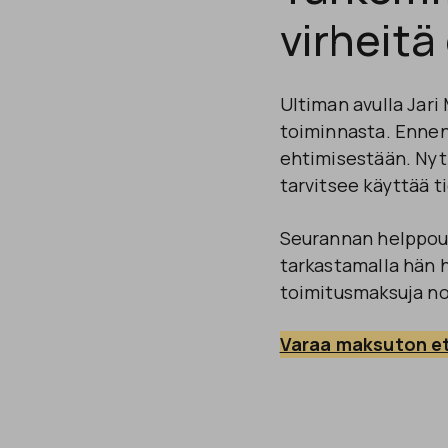
virheit
Ultiman avulla Jari
toiminnasta. Enne
ehtimisestään. Nyt 
tarvitsee käyttää t
Seurannan helppoud
tarkastamalla hän h
toimitusmaksuja no
Varaa maksuton e