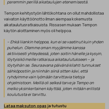
paremmin perillä aikataulujen etenemisestä.
Tempon kehitystyön lähtökohtana on ollut mahdollistaa
vaivaton käyttöönotto ilman aiempaa kokemusta
aikataulutusratkaisuista. Rissasen mukaan Tempon
käytön aloittaminen myös oli helppoa.
– Ehkä liiankin helppoa, kun ei se vaatinut kuin yhden
puhelun. Olemme oman myyjämme kanssa
aktiivisesti yhteydessä, joten soitin hänelle ja kysyin,
löytyisikö meille ratkaisua aikataulutukseen – ja
löytyihän se. Seuraavana päivänä kilahti tunnukset
sähköpostiin ja niinhän siinä sitten kävi, että
ryhdyimme vain lyömään tarvittavia tietoja
ohjelmistoon. Meillä oli selkeä tarve ja Tempo on
melko yksinkertainen käyttää, joten mitään erillistä
koulutusta ei tarvittu.
Lataa maksuton opas
 ja tutustu 