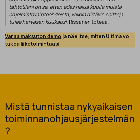
tahtotilani on se, etten edes halua kuulla muista
ohjelmistovaihtoehdoista, vaikka niitäkin soittoja
tulee harvasen kuukausi,
Rissanen toteaa.
Varaa maksuton demo
 ja näe itse, miten Ultima voi 
tukea liiketoimintaasi.
Mistä tunnistaa nykyaikaisen
toiminnanohjausjärjestelmän
?