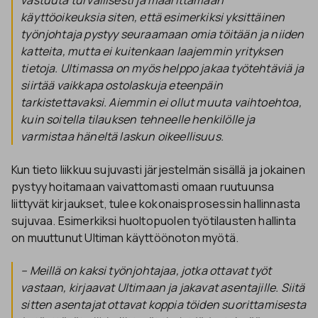
vastuuta turvallisesti ja määrittämään
käyttöoikeuksia siten, että esimerkiksi yksittäinen
työnjohtaja pystyy seuraamaan omia töitään ja niiden
katteita, mutta ei kuitenkaan laajemmin yrityksen
tietoja. Ultimassa on myös helppo jakaa työtehtäviä ja
siirtää vaikkapa ostolaskuja eteenpäin
tarkistettavaksi. Aiemmin ei ollut muuta vaihtoehtoa,
kuin soitella tilauksen tehneelle henkilölle ja
varmistaa häneltä laskun oikeellisuus.
Kun tieto liikkuu sujuvasti järjestelmän sisällä ja jokainen
pystyy hoitamaan vaivattomasti omaan ruutuunsa
liittyvät kirjaukset, tulee kokonaisprosessin hallinnasta
sujuvaa. Esimerkiksi huoltopuolen työtilausten hallinta
on muuttunut Ultiman käyttöönoton myötä.
– Meillä on kaksi työnjohtajaa, jotka ottavat työt
vastaan, kirjaavat Ultimaan ja jakavat asentajille. Siitä
sitten asentajat ottavat koppia töiden suorittamisesta