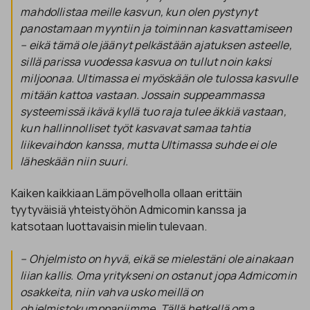
mahdollistaa meille kasvun, kun olen pystynyt
panostamaan myyntiin ja toiminnan kasvattamiseen
– eikä tämä ole jäänyt pelkästään ajatuksen asteelle,
sillä parissa vuodessa kasvua on tullut noin kaksi
miljoonaa. Ultimassa ei myöskään ole tulossa kasvulle
mitään kattoa vastaan. Jossain suppeammassa
systeemissä ikävä kyllä tuo raja tulee äkkiä vastaan,
kun hallinnolliset työt kasvavat samaa tahtia
liikevaihdon kanssa, mutta Ultimassa suhde ei ole
läheskään niin suuri.
Kaiken kaikkiaan Lämpövelholla ollaan erittäin
tyytyväisiä yhteistyöhön Admicomin kanssa ja
katsotaan luottavaisin mielin tulevaan.
– Ohjelmisto on hyvä, eikä se mielestäni ole ainakaan
liian kallis. Oma yritykseni on ostanut jopa Admicomin
osakkeita, niin vahva usko meillä on
ohjelmistokumppaniimme. Tällä hetkellä oma