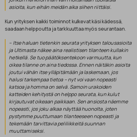
asioita, kun eihän meidän aika siihen riittäisi.
Kun yrityksen kaikki toiminnot kulkevat käsi kädessä,
saadaan helppoutta ja tarkkuuttaa myös seurantaan.
– Itse haluan tietenkin seurata yrityksen talousasioita
ja Ultimasta näkee aina realistisen tilanteen kullakin
hetkellä. Se tuo päätöksentekoon varmuutta, kun
oikea tilanne on aina tiedossa. Ennen näitäkin asioita
joutui vähän itse ylläpitämään ja laskemaan, jos
halusi tarkempaa tietoa – nyt voi vaan nopeasti
katsoa ja homma on selvä. Samoin urakoiden
katteiden kehitystä on helppo seurata, kun kulut
kirjautuvat oikeaan paikkaan. Sen ansiosta näemme
nopeasti, jos joku alkaa näyttää huonolta, joten
pystymme puuttumaan tilanteeseen nopeasti ja
tekemään tarvittavia peliliikkeitä suunnan
muuttamiseksi.