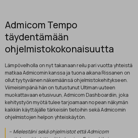
Admicom Tempo
täydentämään
ohjelmistokokonaisuutta
Lämpövelholla on nyt takanaan reilu pari vuotta yhteistä
matkaa Admicomin kanssa ja tuona aikana Rissanen on
ollut tyytyväinen näkemäänsä ohjelmistokehitykseen.
Viimeisimpänä hän on tutustunut Ultiman uuteen
muokattavaan etusivuun, Admicom Dashboardiin, joka
kehitystyön myötä tulee tarjoamaan nopean näkymän
kaikkiin käyttäjälle tärkeisiin tietoihin sekä Admicomin
ohjelmistojen helpon yhteiskäytön.
– Mielestäni sekä ohjelmistot että Admicom