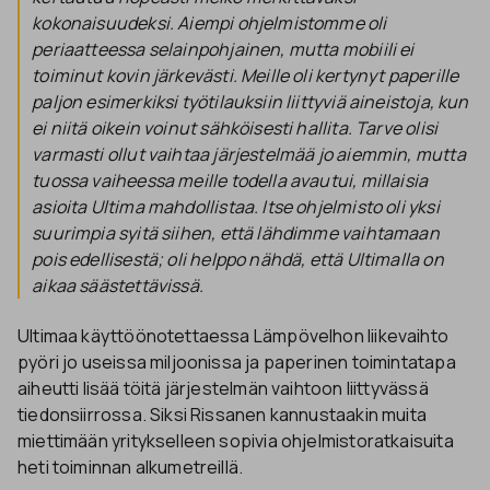
kokonaisuudeksi. Aiempi ohjelmistomme oli
periaatteessa selainpohjainen, mutta mobiili ei
toiminut kovin järkevästi. Meille oli kertynyt paperille
paljon esimerkiksi työtilauksiin liittyviä aineistoja, kun
ei niitä oikein voinut sähköisesti hallita. Tarve olisi
varmasti ollut vaihtaa järjestelmää jo aiemmin, mutta
tuossa vaiheessa meille todella avautui, millaisia
asioita Ultima mahdollistaa. Itse ohjelmisto oli yksi
suurimpia syitä siihen, että lähdimme vaihtamaan
pois edellisestä; oli helppo nähdä, että Ultimalla on
aikaa säästettävissä.
Ultimaa käyttöönotettaessa Lämpövelhon liikevaihto
pyöri jo useissa miljoonissa ja paperinen toimintatapa
aiheutti lisää töitä järjestelmän vaihtoon liittyvässä
tiedonsiirrossa. Siksi Rissanen kannustaakin muita
miettimään yritykselleen sopivia ohjelmistoratkaisuita
heti toiminnan alkumetreillä.