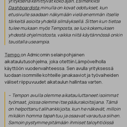
yrityksenä kehittyvät koko ajan. Esimerkiksi
Dashboardista
minulla on kovat odotukset, kun
etusivulle saadaan näkymään vielä enemmän itselle
tärkeitä asioita yhdellä silmäyksellä. Sitten kun tietoa
tulee mukaan myös Temposta, se luo kokemuksen
yhdestä ohjelmistosta, vaikka niitä käytännössä onkin
taustalla useampia.
Tempo
on Admicomin selainpohjainen
aikataulutusohjelma, joka otettiin Lämpövelholla
käyttöön vuodenvaihteessa. Sen avulla yrityksessä
luodaan isommille kohteille janakaaviot ja työvaiheiden
väliset riippuvuudet aikataulun hallintaa varten.
–
Tempon avulla
olemme aikatauluttaneet isoimmat
työmaat, joissa olemme itse pääurakoitsijana. Tämä
on helpottanut alihankkijoita, kun he näkevät, milloin
mikäkin homma tapahtuu ja osaavat varautua siihen.
Samoin pystymme pitämään ihmiset taloyhtiöissä