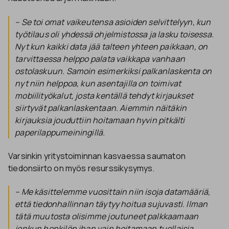
– Se toi omat vaikeutensa asioiden selvittelyyn, kun
työtilaus oli yhdessä ohjelmistossa ja lasku toisessa.
Nyt kun kaikki data jää talteen yhteen paikkaan, on
tarvittaessa helppo palata vaikkapa vanhaan
ostolaskuun. Samoin esimerkiksi palkanlaskenta on
nyt niin helppoa, kun asentajilla on toimivat
mobiilityökalut, josta kentällä tehdyt kirjaukset
siirtyvät palkanlaskentaan. Aiemmin näitäkin
kirjauksia jouduttiin hoitamaan hyvin pitkälti
paperilappumeiningillä.
Varsinkin yritystoiminnan kasvaessa saumaton
tiedonsiirto on myös resurssikysymys.
– Me käsittelemme vuosittain niin isoja datamääriä,
että tiedonhallinnan täytyy hoitua sujuvasti. Ilman
tätä muutosta olisimme joutuneet palkkaamaan
jonkun henkilön ihan vain hoitamaan tuollaisia