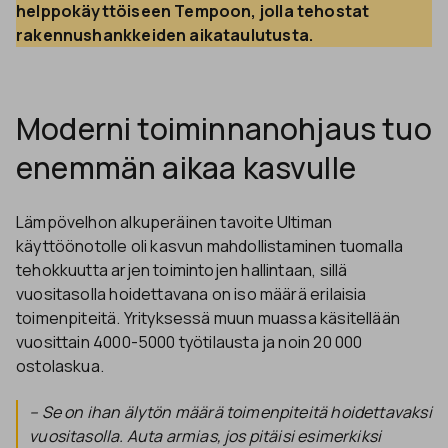
helppokäyttöiseen Tempoon, jolla tehostat 
rakennushankkeiden aikataulutusta.
Moderni toiminnanohjaus tuo
enemmän aikaa kasvulle
Lämpövelhon alkuperäinen tavoite Ultiman
käyttöönotolle oli kasvun mahdollistaminen tuomalla
tehokkuutta arjen toimintojen hallintaan, sillä
vuositasolla hoidettavana on iso määrä erilaisia
toimenpiteitä. Yrityksessä muun muassa käsitellään
vuosittain 4000-5000 työtilausta ja noin 20 000
ostolaskua.
– Se on ihan älytön määrä toimenpiteitä hoidettavaksi
vuositasolla. Auta armias, jos pitäisi esimerkiksi