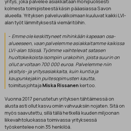
yritys, joka palvelee asiakkaitaan monipuolisesti
kolmesta toimipisteestä käsin pääasiassa Savon
alueella. Yrityksen palveluvalikoimaan kuuluvat kaikki LVI-
alan työt lämmityksestä viemäritöihin.
-
Emme ole keskittyneet mihinkään kapeaan osa-
alueeseen, vaan palvelemme asiakkaitamme kaikissa
LVI-alan töissä. Työmme vaihtelevat satasen
huoltokeikoista isompiin urakoihin, joista suurin on
ollut arvoltaan 700 000 euroa. Palvelemme niin
yksityis- ja yritysasiakkaita, kuin kuntia ja
kaupunkejakin puitesopimusten kautta,
toimitusjohtaja
Miska Rissanen
kertoo.
Vuonna 2017 perustetun yrityksen tähtäimessä on
alusta asti ollut kasvu omiin vahvuuksiin nojaten. Sitä on
myös saavutettu, sillä tällä hetkellä kuuden miljoonan
liikevaihtoluokassa toimivassa yrityksessä
työskentelee noin 35 henkilöä.