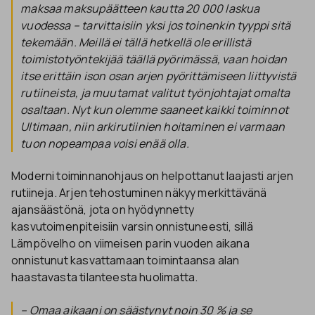
maksaa maksupäätteen kautta 20 000 laskua
vuodessa – tarvittaisiin yksi jos toinenkin tyyppi sitä
tekemään. Meillä ei tällä hetkellä ole erillistä
toimistotyöntekijää täällä pyörimässä, vaan hoidan
itse erittäin ison osan arjen pyörittämiseen liittyvistä
rutiineista, ja muutamat valitut työnjohtajat omalta
osaltaan. Nyt kun olemme saaneet kaikki toiminnot
Ultimaan, niin arkirutiinien hoitaminen ei varmaan
tuon nopeampaa voisi enää olla.
Moderni toiminnanohjaus on helpottanut laajasti arjen
rutiineja. Arjen tehostuminen näkyy merkittävänä
ajansäästönä, jota on hyödynnetty
kasvutoimenpiteisiin varsin onnistuneesti, sillä
Lämpövelho on viimeisen parin vuoden aikana
onnistunut kasvattamaan toimintaansa alan
haastavasta tilanteesta huolimatta.
– Omaa aikaani on säästynyt noin 30 % ja se