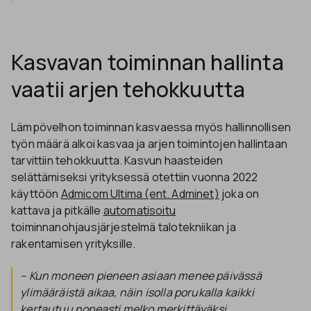
Kasvavan toiminnan hallinta
vaatii arjen tehokkuutta
Lämpövelhon toiminnan kasvaessa myös hallinnollisen
työn määrä alkoi kasvaa ja arjen toimintojen hallintaan
tarvittiin tehokkuutta. Kasvun haasteiden
selättämiseksi yrityksessä otettiin vuonna 2022
käyttöön
Admicom Ultima (ent. Adminet)
joka on
kattava ja pitkälle
automatisoitu
toiminnanohjausjärjestelmä talotekniikan ja
rakentamisen yrityksille.
– Kun moneen pieneen asiaan menee päivässä
ylimääräistä aikaa, näin isolla porukalla kaikki
kertautuu nopeasti melko merkittäväksi