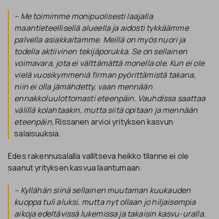
– Me toimimme monipuolisesti laajalla
maantieteellisellä alueella ja aidosti tykkäämme
palvella asiakkaitamme. Meillä on myös nuori ja
todella aktiivinen tekijäporukka. Se on sellainen
voimavara, jota ei välttämättä monella ole. Kun ei ole
vielä vuosikymmeniä firman pyörittämistä takana,
niin ei olla jämähdetty, vaan mennään
ennakkoluulottomasti eteenpäin. Vauhdissa saattaa
välillä kolahtaakin, mutta siitä opitaan ja mennään
eteenpäin,
Rissanen arvioi yrityksen kasvun
salaisuuksia.
Edes rakennusalalla vallitseva heikko tilanne ei ole
saanut yrityksen kasvua laantumaan.
– Kyllähän siinä sellainen muutaman kuuk
a
uden
kuoppa tuli aluksi, mutta nyt ollaan jo hiljaisempia
aikoja edeltävissä lukemissa ja takaisin kasvu-uralla.