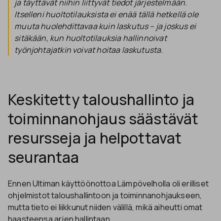
ja täyttävät niihin liittyvät tiedot järjestelmään.
Itselleni huoltotilauksista ei enää tällä hetkellä ole
muuta huolehdittavaa kuin laskutus – ja joskus ei
sitäkään, kun huoltotilauksia hallinnoivat
työnjohtajatkin voivat hoitaa laskutusta.
Keskitetty taloushallinto ja
toiminnanohjaus säästävät
resursseja ja helpottavat
seurantaa
Ennen Ultiman käyttöönottoa Lämpövelholla oli erilliset
ohjelmistot taloushallintoon ja toiminnanohjaukseen,
mutta tieto ei liikkunut niiden välillä, mikä aiheutti omat
haasteensa arjen hallintaan.