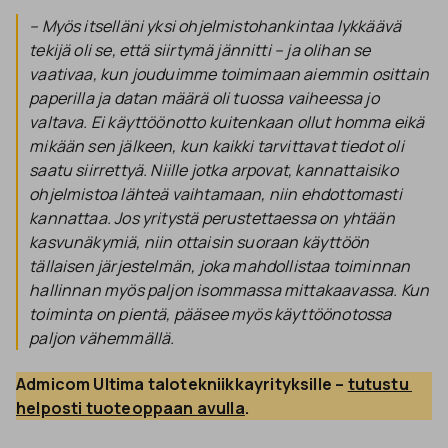
– Myös itselläni yksi ohjelmistohankintaa lykkäävä
tekijä oli se, että siirtymä jännitti – ja olihan se
vaativaa, kun jouduimme toimimaan aiemmin osittain
paperilla ja datan määrä oli tuossa vaiheessa jo
valtava. Ei käyttöönotto kuitenkaan ollut homma eikä
mikään sen jälkeen, kun kaikki tarvittavat tiedot oli
saatu siirrettyä. Niille jotka arpovat, kannattaisiko
ohjelmistoa lähteä vaihtamaan, niin ehdottomasti
kannattaa. Jos yritystä perustettaessa on yhtään
kasvunäkymiä, niin ottaisin suoraan käyttöön
tällaisen järjestelmän, joka mahdollistaa toiminnan
hallinnan myös paljon isommassa mittakaavassa. Kun
toiminta on pientä, pääsee myös käyttöönotossa
paljon vähemmällä.
Admicom Ultima talotekniikkayrityksille – 
tutustu 
helposti tuoteoppaan avulla
.