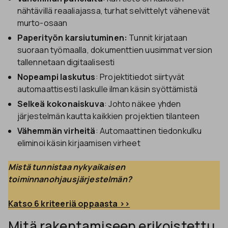
nähtävillä reaaliajassa, turhat selvittelyt vähenevät
murto-osaan
Paperityön karsiutuminen:
Tunnit kirjataan
suoraan työmaalla, dokumenttien uusimmat version
tallennetaan digitaalisesti
Nopeampi laskutus
: Projektitiedot siirtyvät
automaattisesti laskulle ilman käsin syöttämistä
Selkeä kokonaiskuva
: Johto näkee yhden
järjestelmän kautta kaikkien projektien tilanteen
Vähemmän virheitä
: Automaattinen tiedonkulku
eliminoi käsin kirjaamisen virheet
Mistä tunnistaa nykyaikaisen 
toiminnanohjausjärjestelmän?
Katso 6 kriteeriä oppaasta >>
Mitä rakentamiseen erikoistettu