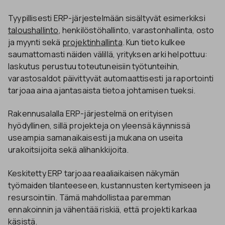
Tyypillisesti ERP-järjestelmään sisältyvät esimerkiksi
taloushallinto
, henkilöstöhallinto, varastonhallinta, osto
ja myynti sekä
projektinhallinta
. Kun tieto kulkee
saumattomasti näiden välillä, yrityksen arki helpottuu:
laskutus perustuu toteutuneisiin työtunteihin,
varastosaldot päivittyvät automaattisesti ja raportointi
tarjoaa aina ajantasaista tietoa johtamisen tueksi.
Rakennusalalla ERP-järjestelmä on erityisen
hyödyllinen, sillä projekteja on yleensä käynnissä
useampia samanaikaisesti ja mukana on useita
urakoitsijoita sekä alihankkijoita.
Keskitetty ERP tarjoaa reaaliaikaisen näkymän
työmaiden tilanteeseen, kustannusten kertymiseen ja
resursointiin. Tämä mahdollistaa paremman
ennakoinnin ja vähentää riskiä, että projekti karkaa
käsistä.