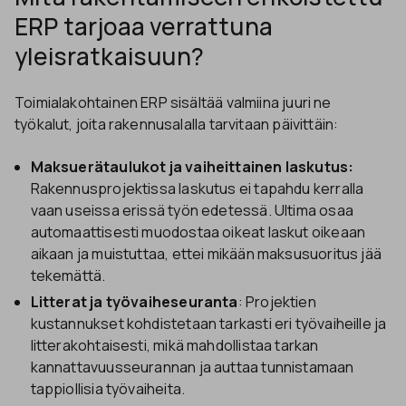
ERP tarjoaa verrattuna
yleisratkaisuun?
Toimialakohtainen ERP sisältää valmiina juuri ne
työkalut, joita rakennusalalla tarvitaan päivittäin:
Maksuerätaulukot ja vaiheittainen laskutus:
Rakennusprojektissa laskutus ei tapahdu kerralla
vaan useissa erissä työn edetessä. Ultima osaa
automaattisesti muodostaa oikeat laskut oikeaan
aikaan ja muistuttaa, ettei mikään maksusuoritus jää
tekemättä.
Litterat ja työvaiheseuranta
: Projektien
kustannukset kohdistetaan tarkasti eri työvaiheille ja
litterakohtaisesti, mikä mahdollistaa tarkan
kannattavuusseurannan ja auttaa tunnistamaan
tappiollisia työvaiheita.