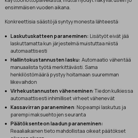
ensimmäisen vuoden aikana.
Konkreettisia säästöjä syntyy monesta lähteestä:
Laskutuskatteen paraneminen:
Lisätyöt eivät jää
laskuttamatta kun järjestelmä muistuttaa niistä
automaattisesti
Hallintokustannusten lasku:
Automaatio vähentää
manuaalista työtä merkittävästi. Sama
henkilöstömäärä pystyy hoitamaan suuremman
liikevaihdon
Virhekustannusten väheneminen
:Tiedon kulkiessa
automaattisesti inhimilliset virheet vähenevät
Kassavirran paraneminen
: Nopeampi laskutus ja
parempi maksuehtojen seuranta
Päätöksenteon laadun paraneminen:
Reaaliaikainen tieto mahdollistaa oikeat päätökset