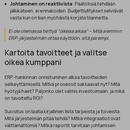
Johtaminen on reaktiivista
: Päätöksiä tehdään
jälkikäteen, ei ennakoiden. Budjettiylitykset selviävät
vasta kun on liian myöhäistä korjata tilannetta.
Ei ole olemassa tiettyä “oikeaa aikaa” – Mitä aiemmin
ERP-järjestelmän ottaa käyttöön, sitä parempi.
Kartoita tavoitteet ja valitse
oikea kumppani
ERP-hankinnan onnistuminen alkaa tavoitteiden
selkeyttämisellä. Mitkä prosessit sakkaavat nyt? Mitä
hyötyjä haet? Paljonko olet valmis investoimaan, ja mikä
on tavoiteltu ROI?
Suositus on laatia kirjallinen lista tarpeista ja toiveista.
Mitä järjestelmän pitää tehdä? Mitkä integraatiot ovat
välttämättömiä? Mitkä raportit tarvitaan johtamisen