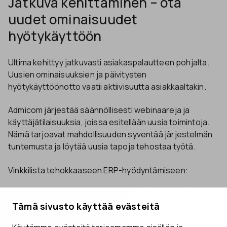
Jatkuva kehittäminen – ota
uudet ominaisuudet
hyötykäyttöön
Ultima kehittyy jatkuvasti asiakaspalautteen pohjalta.
Uusien ominaisuuksien ja päivitysten
hyötykäyttöönotto vaatii aktiivisuutta asiakkaaltakin.
Admicom järjestää säännöllisesti webinaareja ja
käyttäjätilaisuuksia, joissa esitellään uusia toimintoja.
Nämä tarjoavat mahdollisuuden syventää järjestelmän
tuntemusta ja löytää uusia tapoja tehostaa työtä.
Vinkkilista tehokkaaseen ERP-hyödyntämiseen:
Muuta prosesseja iteratiivisesti – älä yritä säätää
kaikkea kerralla
Tämä sivusto käyttää evästeitä
Määritä tärkeimmät KPI-mittarit ja seuraa niitä