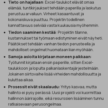
Tieto on hajallaan
: Excel-taulukot elävät omaa
elämää, tuntikirjaukset tehdään paperilla ja laskutus
perustuu arvailuun. Virheet kasaantuvat ja
kokonaiskuva puuttuu. Projektin todellinen
kannattavuus selviää vasta kuukausia myöhemmin.
Tiedon saaminen kestää
: Projektin tilanne,
kustannukset tai työmaan edistyminen eivät näy heti.
Päätökset tehdään vanhan tiedon perusteella ja
mahdolliset ongelmat huomataan liian myöhään.
Samoja asioita kirjataan moneen paikkaan
:
Työtunnit kirjataan ensin paperille, sitten Excel-
taulukkoon ja lopulta palkanlaskentajärjestelmään.
Jokainen siirtovaihe lisää virheiden mahdollisuutta ja
kuluttaa aikaa.
Prosessit eivät skaalaudu:
Yritys kasvaa, mutta
hallinto ei pysy perässä. Uusi projekti voi kuormittaa
hallinnon äärirajoille, eikä resurssien lisääminen tunnu
ratkaisevaan perusongelmaa.