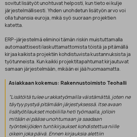
sovitut lisätyöt unohtuvat helposti, kun tieto ei kulje
järjestelmällisesti. Yhden unohdetun lisätyön arvo voi
olla tuhansia euroja, mikä syö suoraan projektien
katetta.
ERP-järjestelmä eliminoi tämän riskin muistuttamalla
automaattisesti laskuttamattomista töistä ja pitämällä
kirjaa kaikista projektiin kohdistuvista kustannuksista ja
työtunneista. Kun kaikki projektitapahtumat kirjautuvat
samaan järjestelmään, mikään ei jää huomaamatta.
Asiakkaan kokemus: Rakennustoimisto Teohalli
”Lisätöitä tulee urakkatyömailla väistämättä, joten ne
täytyy pystyä pitämään järjestyksessä. Itse avaan
lisätyötilaukset mobiililla heti työmaalla, jolloin
mitään ei pääse unohtumaan ja saadaan
työntekijöiden tuntikirjaukset kohdistettua niille
oikein joka päivä. Ennen kirjauksia alettiin