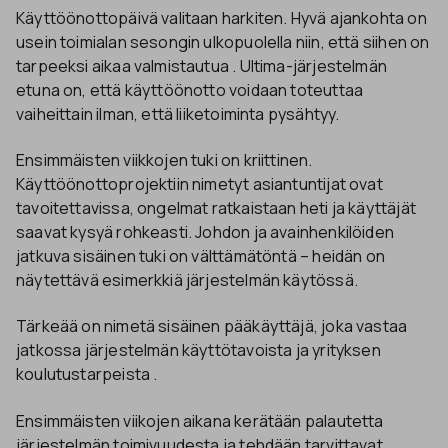
Käyttöönottopäivä valitaan harkiten. Hyvä ajankohta on
usein toimialan sesongin ulkopuolella niin, että siihen on
tarpeeksi aikaa valmistautua . Ultima-järjestelmän
etuna on, että käyttöönotto voidaan toteuttaa
vaiheittain ilman, että liiketoiminta pysähtyy.
Ensimmäisten viikkojen tuki on kriittinen.
Käyttöönottoprojektiin nimetyt asiantuntijat ovat
tavoitettavissa, ongelmat ratkaistaan heti ja käyttäjät
saavat kysyä rohkeasti. Johdon ja avainhenkilöiden
jatkuva sisäinen tuki on välttämätöntä – heidän on
näytettävä esimerkkiä järjestelmän käytössä.
Tärkeää on nimetä sisäinen pääkäyttäjä, joka vastaa
jatkossa järjestelmän käyttötavoista ja yrityksen
koulutustarpeista .
Ensimmäisten viikojen aikana kerätään palautetta
järjestelmän toimivuudesta ja tehdään tarvittavat