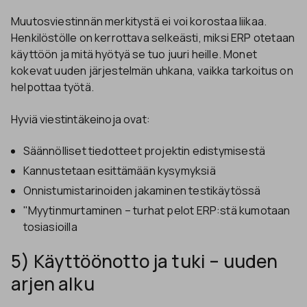
Muutosviestinnän merkitystä ei voi korostaa liikaa.
Henkilöstölle on kerrottava selkeästi, miksi ERP otetaan
käyttöön ja mitä hyötyä se tuo juuri heille. Monet
kokevat uuden järjestelmän uhkana, vaikka tarkoitus on
helpottaa työtä.
Hyviä viestintäkeinoja ovat:
Säännölliset tiedotteet projektin edistymisestä
Kannustetaan esittämään kysymyksiä
Onnistumistarinoiden jakaminen testikäytössä
"Myytinmurtaminen – turhat pelot ERP:stä kumotaan
tosiasioilla
5) Käyttöönotto ja tuki – uuden
arjen alku