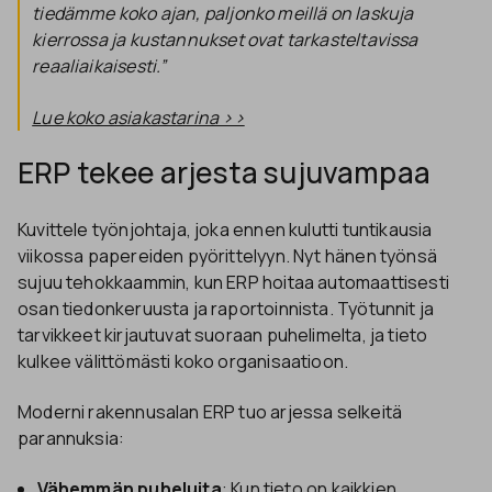
tiedämme koko ajan, paljonko meillä on laskuja
kierrossa ja kustannukset ovat tarkasteltavissa
reaaliaikaisesti.”
Lue koko asiakastarina >>
ERP tekee arjesta sujuvampaa
Kuvittele työnjohtaja, joka ennen kulutti tuntikausia
viikossa papereiden pyörittelyyn. Nyt hänen työnsä
sujuu tehokkaammin, kun ERP hoitaa automaattisesti
osan tiedonkeruusta ja raportoinnista. Työtunnit ja
tarvikkeet kirjautuvat suoraan puhelimelta, ja tieto
kulkee välittömästi koko organisaatioon.
Moderni rakennusalan ERP tuo arjessa selkeitä
parannuksia:
Vähemmän puheluita
: Kun tieto on kaikkien