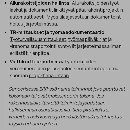
Aliurakoitsijoiden hallinta:
Aliurakoitsijoiden työt,
laskut ja dokumentit linkittyvät pääurakointiprojektiin
automaattisesti. Myös tilaajavastuun dokumentointi
hoituu järjestelmässä.
TR-mittaukset ja työmaadokumentaatio
:
Työturvallisuusmittaukset
,
työmaapäiväkirjat
ja
viranomaisraportointi syntyvät järjestelmässä ilman
erillistä kirjanpitoa.
Valttikorttijärjestelmä
: Työntekijöiden
veronumeroiden ja läsnäolon seuranta integroituu
suoraan
projektinhallintaan
.
Geneerisessä ERP:ssä nämä toiminnot joko puuttuvat
kokonaan tai ovat maksumuurin takana. Jos
rakennusalalle tärkeitä toimintoja joudutaan
hallitsemaan osaratkaisuilla, tieto pirstaloituu,
virheiden riski kasvaa ja henkilöstön aikaa tuhlautuu
täysin turhaan työhön.