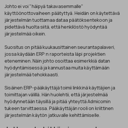
Johto ei voi "häipyä takavasemmalle"
käyttöönottovaiheen päätyttyä. Heidän on käytettävä
järjestelmän tuottamaa dataa päätöksentekoon ja
pidettävä huolta siitä, että henkilöstö hyödyntää
järjestelmää oikein.
Suositus on pitää kuukausittainen seurantapalaveri,
jossa käydään ERP:n raporteista läpi projektien
eteneminen. Näin johto osoittaa esimerkkiä datan
hyödyntämisessä ja kannustaa muita käyttämään
järjestelmää tehokkaasti.
Sisäinen ERP-pääkäyttäjä toimii linkkinä käyttäjien ja
toimittajan välillä. Hän huolehtii, että järjestelmää
hyödynnetään täysillä ja pitää yhteyttä Admicomin
tukeen tarvittaessa. Pääkäyttäjän rooli on kriittinen
järjestelmän käytön jatkuvalle kehittämiselle.