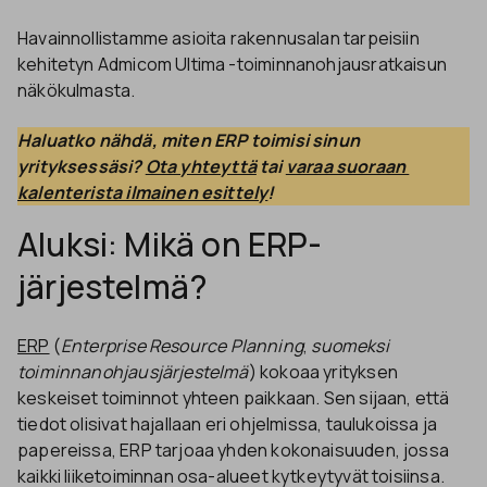
Havainnollistamme asioita rakennusalan tarpeisiin
kehitetyn Admicom Ultima -toiminnanohjausratkaisun
näkökulmasta.
Haluatko nähdä, miten ERP toimisi sinun 
yrityksessäsi? 
Ota yhteyttä
 tai 
varaa suoraan 
kalenterista ilmainen esittely
!
Aluksi: Mikä on ERP-
järjestelmä?
ERP
(
Enterprise Resource Planning
,
suomeksi
toiminnanohjausjärjestelmä
) kokoaa yrityksen
keskeiset toiminnot yhteen paikkaan. Sen sijaan, että
tiedot olisivat hajallaan eri ohjelmissa, taulukoissa ja
papereissa, ERP tarjoaa yhden kokonaisuuden, jossa
kaikki liiketoiminnan osa-alueet kytkeytyvät toisiinsa.