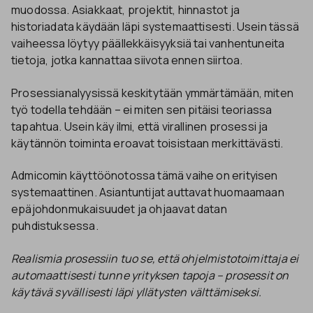
muodossa. Asiakkaat, projektit, hinnastot ja
historiadata käydään läpi systemaattisesti. Usein tässä
vaiheessa löytyy päällekkäisyyksiä tai vanhentuneita
tietoja, jotka kannattaa siivota ennen siirtoa.
Prosessianalyysissä keskitytään ymmärtämään, miten
työ todella tehdään – ei miten sen pitäisi teoriassa
tapahtua. Usein käy ilmi, että virallinen prosessi ja
käytännön toiminta eroavat toisistaan merkittävästi.
Admicomin käyttöönotossa tämä vaihe on erityisen
systemaattinen. Asiantuntijat auttavat huomaamaan
epäjohdonmukaisuudet ja ohjaavat datan
puhdistuksessa.
Realismia prosessiin tuo se, että ohjelmistotoimittaja ei
automaattisesti tunne yrityksen tapoja – prosessit on
käytävä syvällisesti läpi yllätysten välttämiseksi.