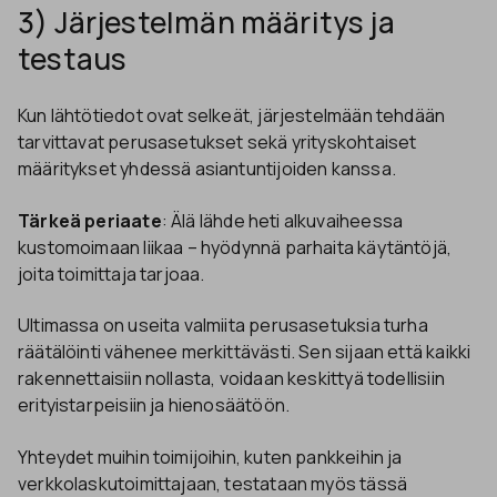
3) Järjestelmän määritys ja
testaus
Kun lähtötiedot ovat selkeät, järjestelmään tehdään
tarvittavat perusasetukset sekä yrityskohtaiset
määritykset yhdessä asiantuntijoiden kanssa.
Tärkeä periaate
: Älä lähde heti alkuvaiheessa
kustomoimaan liikaa – hyödynnä parhaita käytäntöjä,
joita toimittaja tarjoaa.
Ultimassa on useita valmiita perusasetuksia turha
räätälöinti vähenee merkittävästi. Sen sijaan että kaikki
rakennettaisiin nollasta, voidaan keskittyä todellisiin
erityistarpeisiin ja hienosäätöön.
Yhteydet muihin toimijoihin, kuten pankkeihin ja
verkkolaskutoimittajaan, testataan myös tässä