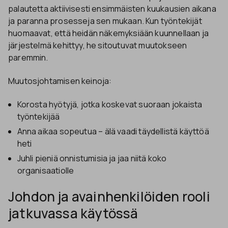
palautetta aktiivisesti ensimmäisten kuukausien aikana
ja paranna prosesseja sen mukaan. Kun työntekijät
huomaavat, että heidän näkemyksiään kuunnellaan ja
järjestelmä kehittyy, he sitoutuvat muutokseen
paremmin.
Muutosjohtamisen keinoja:
Korosta hyötyjä, jotka koskevat suoraan jokaista
työntekijää
Anna aikaa sopeutua – älä vaadi täydellistä käyttöä
heti
Juhli pieniä onnistumisia ja jaa niitä koko
organisaatiolle
Johdon ja avainhenkilöiden rooli
jatkuvassa käytössä