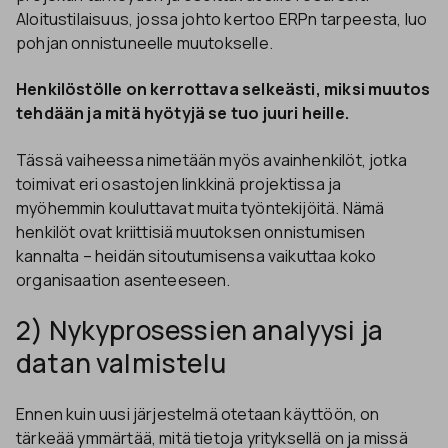
Aloitustilaisuus, jossa johto kertoo ERPn tarpeesta, luo
pohjan onnistuneelle muutokselle.
Henkilöstölle on kerrottava selkeästi, miksi muutos
tehdään ja mitä hyötyjä se tuo juuri heille.
Tässä vaiheessa nimetään myös avainhenkilöt, jotka
toimivat eri osastojen linkkinä projektissa ja
myöhemmin kouluttavat muita työntekijöitä. Nämä
henkilöt ovat kriittisiä muutoksen onnistumisen
kannalta – heidän sitoutumisensa vaikuttaa koko
organisaation asenteeseen.
2) Nykyprosessien analyysi ja
datan valmistelu
Ennen kuin uusi järjestelmä otetaan käyttöön, on
tärkeää ymmärtää, mitä tietoja yrityksellä on ja missä