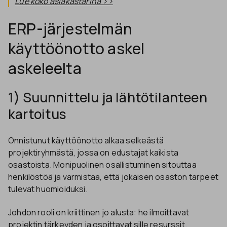
Lue koko asiakastarina >>
ERP-järjestelmän
käyttöönotto askel
askeleelta
1) Suunnittelu ja lähtötilanteen
kartoitus
Onnistunut käyttöönotto alkaa selkeästä
projektiryhmästä, jossa on edustajat kaikista
osastoista. Monipuolinen osallistuminen sitouttaa
henkilöstöä ja varmistaa, että jokaisen osaston tarpeet
tulevat huomioiduksi.
Johdon rooli on kriittinen jo alusta: he ilmoittavat
projektin tärkeyden ja osoittavat sille resurssit.