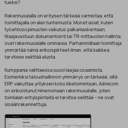
tueksi?
Rakennusalalla on erityisen tärkeää varmistaa, että
toimittajalla on alan tuntemusta. Monet asiat, kuten
työehtosopimusten vaikutus palkanlaskentaan,
tilaajavastuun dokumentointi tai TR-mittausten hallinta,
ovat rakennusalalle ominaisia. Parhaimmillaan toimittaja
ymmärtää nämä erikoispiirteet ilman, että kaikkea
tarvitsee selittää alusta.
Kumppania valittaessa suosi laajaa osaamista.
Esimerkiksi taloushallinnon ymmärrys on tärkeää, sillä
ERP vaikuttaa yrityksen koko liiketoimintaan. Admicom
on erikoistunut nimenomaan rakennusalalle, joten
toimialan erityispiirteitä ei tarvitse selittää – ne ovat
sisäänrakennettuja.