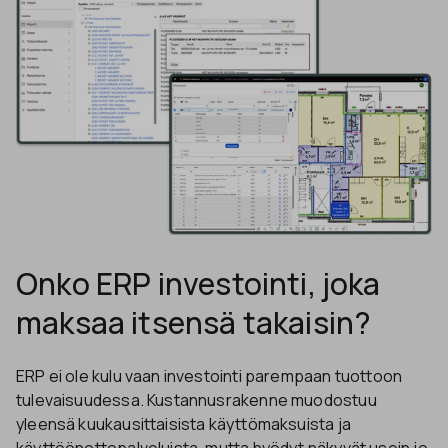
Onko ERP investointi, joka
maksaa itsensä takaisin?
ERP ei ole kulu vaan investointi parempaan tuottoon
tulevaisuudessa. Kustannusrakenne muodostuu
yleensä kuukausittaisista käyttömaksuista ja
käyttöönottopalveluista, mutta hyödyt näkyvät usein jo