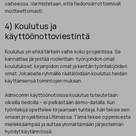
vaiheessa. Varmistetaan, että tiedonsiirrot toimivat
moitteettomasti.
4) Koulutus ja
käyttöönottoviestintä
Koulutus on ehkä tärkein vaihe koko projektissa. Se
kannattaa järjestää rooleittain: työnjohdon omat
koulutukset, kirjanpidon omat ja kentän työntekijöiden
omat. Jokaiselle ryhmälle räätälöidään koulutus heidän
käyttämiensä toimintojen mukaan.
Admicomin käyttöönotoissa koulutus toteutetaan
oikeilla tiedoilla – ei pelkästään demo-datalla. Kun
työntekijä opettelee kirjaamaan tunteja, hän tekee sen
omaan projektiinsa Ultimassa. Tämä tekee oppimisesta
mielekkäämpää ja auttaa ymmärtämään järjestelmän
hyödyt käytännössä.