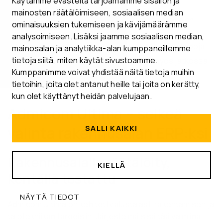
Käytämme evästeitä tarjoamamme sisällön ja
säännöllisesti
mainosten räätälöimiseen, sosiaalisen median
Pidä käyttäjäpalaveri kolmen kuukauden jälkeen
ominaisuuksien tukemiseen ja kävijämäärämme
kehitysehdotusten keräämiseksi
analysoimiseen. Lisäksi jaamme sosiaalisen median,
Päivitä työohjeet vastaamaan uusia toimintatapoja
mainosalan ja analytiikka-alan kumppaneillemme
tietoja siitä, miten käytät sivustoamme.
Hyödynnä toimittajan tuki ja koulutus myös jatkossa
Kumppanimme voivat yhdistää näitä tietoja muihin
Dokumentoi parhaat käytännöt ja jaa niitä
tietoihin, joita olet antanut heille tai joita on kerätty,
organisaatiossa
kun olet käyttänyt heidän palvelujaan.
Admicom Ultima – selkeä
SALLI KAIKKI
valinta rakennusalan ERP:ksi
Rakennusalalle räätälöity,
KIELLÄ
kentällä testattu
NÄYTÄ TIEDOT
Admicom Ultima
on kehitetty alusta asti rakentamisen ja
talotekniikan tarpeisiin. Järjestelmä sisältää valmiina