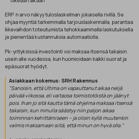
oikeaan aikaan
ERP:n arvo näkyy tuloslaskelman jokaisella rivillä. Se
ohjaa myyntiä tarkemmalla tarjouslaskennalla, parantaa
liikevaihdon toteutumista tehokkaammalla laskutuksella
ja pienentää kustannuksia automaatiolla.
Pk-yrityksissä investointi voi maksaa itsensä takaisin
usein alle vuodessa, kun huomioidaan kaikki suorat ja
epäsuorat hyödyt.
Asiakkaan kokemus: SRH Rakennus
”Sanoisin, että Ultima on vapauttanut aikaa neljä
päivää viikossa, eli valtaosa toimistotöistä on jäänyt
pois. Ihan jo sitä kautta tämä ohjelma maksaa itsensä
takaisin, kun minulla säästyy niin paljon aikaa
toiminnan kehittämiseen – ja olisin kyllä muutenkin
valmis maksamaan siitä, että minun on hyvä olla.”