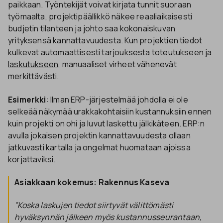
paikkaan. Työntekijät voivat kirjata tunnit suoraan
työmaalta, projektipäällikkö näkee reaaliaikaisesti
budjetin tilanteen ja johto saa kokonaiskuvan
yrityksensä kannattavuudesta. Kun projektien tiedot
kulkevat automaattisesti tarjouksesta toteutukseen ja
laskutukseen
, manuaaliset virheet vähenevät
merkittävästi.
Esimerkki
: Ilman ERP-järjestelmää johdolla ei ole
selkeää näkymää urakkakohtaisiin kustannuksiin ennen
kuin projekti on ohi ja luvut laskettu jälkikäteen. ERP:n
avulla jokaisen projektin kannattavuudesta ollaan
jatkuvasti kartalla ja ongelmat huomataan ajoissa
korjattaviksi.
Asiakkaan kokemus: Rakennus Kaseva
”Koska laskujen tiedot siirtyvät välittömästi
hyväksynnän jälkeen myös kustannusseurantaan,